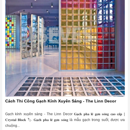
Cách Thi Công Gạch Kính Xuyên Sáng - The Linn Decor
Gạch kính xuyên sáng - The Linn Decor 𝐆𝐚̣𝐜𝐡 𝐩𝐡𝐚 𝐥𝐞̂ 𝐠𝐨̛̣𝐧 𝐬𝐨́𝐧𝐠 𝐜𝐚𝐨 𝐜𝐚̂́𝐩 |
𝐂𝐫𝐲𝐬𝐭𝐚𝐥 𝐁𝐥𝐨𝐜𝐤 🏷 𝐆𝐚̣𝐜𝐡 𝐩𝐡𝐚 𝐥𝐞̂ 𝐠𝐨̛̣𝐧 𝐬𝐨́𝐧𝐠 là mẫu gạch trong suốt, được ưa
chuộng...