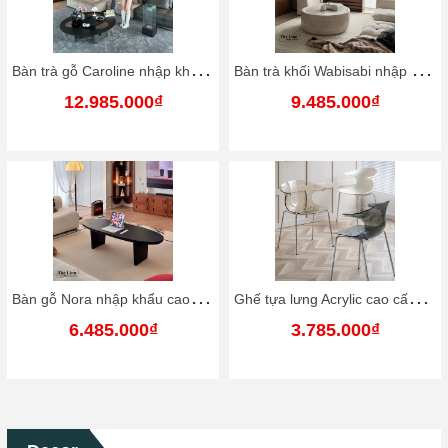
B
àn trà gỗ Caroline nhập khẩu cao cấp / Caroline Table
B
àn trà khối Wabisabi nhập khẩu cao cấp / Wabisabi Table
12.985.000₫
9.485.000₫
B
àn gỗ Nora nhập khẩu cao cấp / Nora Table
G
hế tựa lưng Acrylic cao cấp | Acrylic Chair
6.485.000₫
3.785.000₫