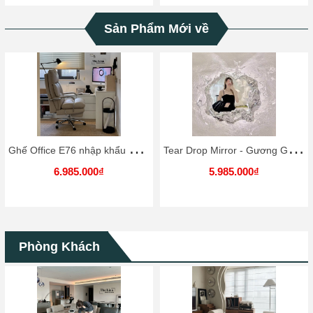
Sản Phẩm Mới về
G
hế Office E76 nhập khẩu cao cấp / E67 Chair
T
ear Drop Mirror - Gương Giọt Lệ [Cao Cấp]
6.985.000₫
5.985.000₫
Phòng Khách