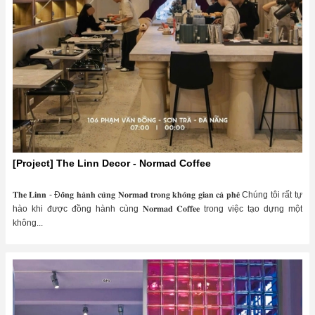
[Project] The Linn Decor - Normad Coffee
𝐓𝐡𝐞 𝐋𝐢𝐧𝐧 - Đ𝐨̂̀𝐧𝐠 𝐡𝐚̀𝐧𝐡 𝐜𝐮̀𝐧𝐠 𝐍𝐨𝐫𝐦𝐚𝐝 𝐭𝐫𝐨𝐧𝐠 𝐤𝐡𝐨̂𝐧𝐠 𝐠𝐢𝐚𝐧 𝐜𝐚̀ 𝐩𝐡𝐞̂ Chúng tôi rất tự
hào khi được đồng hành cùng 𝐍𝐨𝐫𝐦𝐚𝐝 𝐂𝐨𝐟𝐟𝐞𝐞 trong việc tạo dựng một
không...