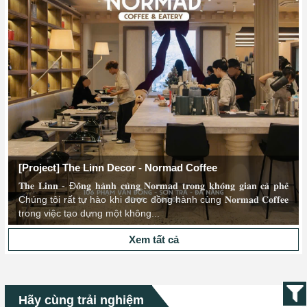
[Project] The Linn Decor - Normad Coffee
𝐓𝐡𝐞 𝐋𝐢𝐧𝐧 - Đ𝐨̂̀𝐧𝐠 𝐡𝐚̀𝐧𝐡 𝐜𝐮̀𝐧𝐠 𝐍𝐨𝐫𝐦𝐚𝐝 𝐭𝐫𝐨𝐧𝐠 𝐤𝐡𝐨̂𝐧𝐠 𝐠𝐢𝐚𝐧 𝐜𝐚̀ 𝐩𝐡𝐞̂
Chúng tôi rất tự hào khi được đồng hành cùng 𝐍𝐨𝐫𝐦𝐚𝐝 𝐂𝐨𝐟𝐟𝐞𝐞
trong việc tạo dựng một không...
Xem tất cả
Hãy cùng trải nghiệm