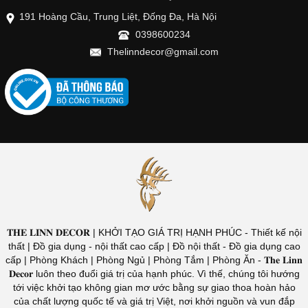
191 Hoàng Cầu, Trung Liệt, Đống Đa, Hà Nội
0398600234
Thelinndecor@gmail.com
𝐓𝐇𝐄 𝐋𝐈𝐍𝐍 𝐃𝐄𝐂𝐎𝐑 | KHỞI TẠO GIÁ TRỊ HẠNH PHÚC - Thiết kế nội
thất | Đồ gia dụng - nội thất cao cấp | Đồ nội thất - Đồ gia dụng cao
cấp | Phòng Khách | Phòng Ngủ | Phòng Tắm | Phòng Ăn - 𝐓𝐡𝐞 𝐋𝐢𝐧𝐧
𝐃𝐞𝐜𝐨𝐫 luôn theo đuổi giá trị của hạnh phúc. Vì thế, chúng tôi hướng
tới việc khởi tạo không gian mơ ước bằng sự giao thoa hoàn hảo
của chất lượng quốc tế và giá trị Việt, nơi khởi nguồn và vun đắp