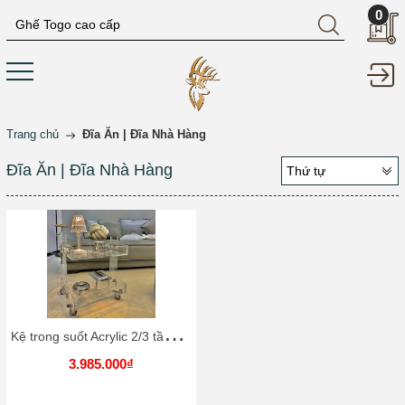
0
Trang chủ
Đĩa Ăn | Đĩa Nhà Hàng
Đĩa Ăn | Đĩa Nhà Hàng
Thứ tự
K
ệ trong suốt Acrylic 2/3 tầng cao cấp | Acrylic Shelf
3.985.000₫