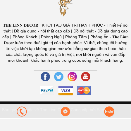
𝐓𝐇𝐄 𝐋𝐈𝐍𝐍 𝐃𝐄𝐂𝐎𝐑 | KHỞI TẠO GIÁ TRỊ HẠNH PHÚC - Thiết kế nội
thất | Đồ gia dụng - nội thất cao cấp | Đồ nội thất - Đồ gia dụng cao
cấp | Phòng Khách | Phòng Ngủ | Phòng Tắm | Phòng Ăn - 𝐓𝐡𝐞 𝐋𝐢𝐧𝐧
𝐃𝐞𝐜𝐨𝐫 luôn theo đuổi giá trị của hạnh phúc. Vì thế, chúng tôi hướng
tới việc khởi tạo không gian mơ ước bằng sự giao thoa hoàn hảo
của chất lượng quốc tế và giá trị Việt, nơi khởi nguồn và vun đắp
mọi khoảnh khắc hạnh phúc trong cuộc sống mỗi khách hàng.
Bản quyền thuộc về The Linn Decor.
Cung cấp bởi Sapo