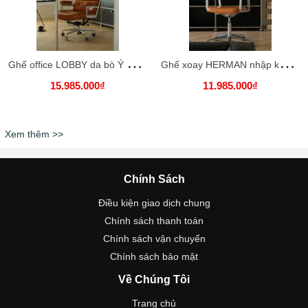
G
hế office LOBBY da bò Ý nhập khẩu cao cấp / LOBBY Office Chair
G
hế xoay HERMAN nhập khẩu cao cấp / HERMAN Chair
15.985.000₫
11.985.000₫
Xem thêm >>
Chính Sách
Điều kiện giao dịch chung
Chính sách thanh toán
Chính sách vận chuyển
Chính sách bảo mật
Về Chúng Tôi
Trang chủ