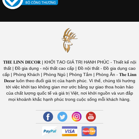
𝐓𝐇𝐄 𝐋𝐈𝐍𝐍 𝐃𝐄𝐂𝐎𝐑 | KHỞI TẠO GIÁ TRỊ HẠNH PHÚC - Thiết kế nội
thất | Đồ gia dụng - nội thất cao cấp | Đồ nội thất - Đồ gia dụng cao
cấp | Phòng Khách | Phòng Ngủ | Phòng Tắm | Phòng Ăn - 𝐓𝐡𝐞 𝐋𝐢𝐧𝐧
𝐃𝐞𝐜𝐨𝐫 luôn theo đuổi giá trị của hạnh phúc. Vì thế, chúng tôi hướng
tới việc khởi tạo không gian mơ ước bằng sự giao thoa hoàn hảo
của chất lượng quốc tế và giá trị Việt, nơi khởi nguồn và vun đắp
mọi khoảnh khắc hạnh phúc trong cuộc sống mỗi khách hàng.