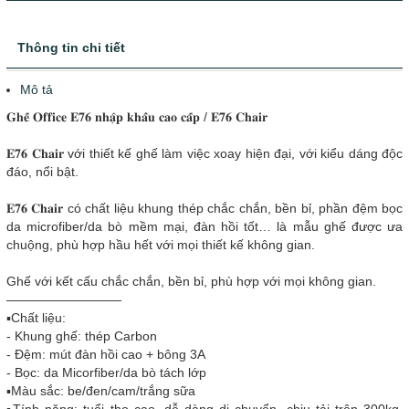
Thông tin chi tiết
Mô tả
𝐆𝐡𝐞̂́ 𝐎𝐟𝐟𝐢𝐜𝐞 𝐄𝟕𝟔 𝐧𝐡𝐚̣̂𝐩 𝐤𝐡𝐚̂̉𝐮 𝐜𝐚𝐨 𝐜𝐚̂́𝐩 / 𝐄𝟕𝟔 𝐂𝐡𝐚𝐢𝐫
𝐄𝟕𝟔 𝐂𝐡𝐚𝐢𝐫 với thiết kế ghế làm việc xoay hiện đại, với kiểu dáng độc
đáo, nổi bật.
𝐄𝟕𝟔 𝐂𝐡𝐚𝐢𝐫 có chất liệu khung thép chắc chắn, bền bỉ, phần đệm bọc
da microfiber/da bò mềm mại, đàn hồi tốt… là mẫu ghế được ưa
chuộng, phù hợp hầu hết với mọi thiết kế không gian.
Ghế với kết cấu chắc chắn, bền bỉ, phù hợp với mọi không gian.
—————————
▪️Chất liệu:
- Khung ghế: thép Carbon
- Đệm: mút đàn hồi cao + bông 3A
- Bọc: da Micorfiber/da bò tách lớp
▪️Màu sắc: be/đen/cam/trắng sữa
▪️Tính năng: tuổi thọ cao, dễ dàng di chuyển, chịu tải trên 300kg,