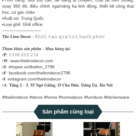
xoay 360 độ, điểu chỉnh ngả/nâng hạ linh động, thiết kế công thái
học, có gác chân
▪️Xuất xứ: Trung Quốc
▪️Loại ghế: Ghế office
—————————
𝐓𝐡𝐞 𝐋𝐢𝐧𝐧 𝐃𝐞𝐜𝐨𝐫 - 𝙺𝚑𝚘̛̉𝚒 𝚝𝚊̣𝚘 𝚐𝚒𝚊́ 𝚝𝚛𝚒̣ 𝚑𝚊̣𝚗𝚑 𝚙𝚑𝚞́𝚌
𝑻𝒉𝒂𝒎 𝒌𝒉𝒂̉𝒐 𝒔𝒂̉𝒏 𝒑𝒉𝒂̂̉𝒎 - 𝑴𝒖𝒂 𝒉𝒂̀𝒏𝒈 𝒕𝒂̣𝒊:
▫𝐏: 𝟶𝟹𝟿𝟾.𝟼𝟶𝟶.𝟸𝟹𝟺
▫𝐖: www.thelinndecor.com
▫𝐒: shopee.vn/thelinn_2796
▫𝐅: facebook.com/thelinndecor2796
▫𝐈: instagram.com/thelinndecor
▫️𝐀: 𝐓𝐚̂̀𝐧𝐠 𝟐 - 𝟑, 𝟓𝟓 𝐍𝐠𝐨̃ 𝐆𝐢𝐞̂́𝐧𝐠, 𝐎̂ 𝐂𝐡𝐨̛̣ 𝐃𝐮̛̀𝐚, Đ𝐨̂́𝐧𝐠 Đ𝐚, 𝐇𝐚̀ 𝐍𝐨̣̂𝐢
#thelinndecor #decor #home #homedecor #furniture #kitchenware
Sản phẩm cùng loại