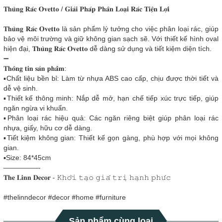
𝐓𝐡𝐮̀𝐧𝐠 𝐑𝐚́𝐜 𝐎𝐯𝐞𝐭𝐭𝐨 / 𝐆𝐢𝐚̉𝐢 𝐏𝐡𝐚́𝐩 𝐏𝐡𝐚̂𝐧 𝐋𝐨𝐚̣𝐢 𝐑𝐚́𝐜 𝐓𝐢𝐞̣̂𝐧 𝐋𝐨̛̣𝐢
𝐓𝐡𝐮̀𝐧𝐠 𝐑𝐚́𝐜 𝐎𝐯𝐞𝐭𝐭𝐨 là sản phẩm lý tưởng cho việc phân loại rác, giúp
bảo vệ môi trường và giữ không gian sạch sẽ. Với thiết kế hình oval
hiện đại, 𝐓𝐡𝐮̀𝐧𝐠 𝐑𝐚́𝐜 𝐎𝐯𝐞𝐭𝐭𝐨 dễ dàng sử dụng và tiết kiệm diện tích.
➖
𝐓𝐡𝐨̂𝐧𝐠 𝐭𝐢𝐧 𝐬𝐚̉𝐧 𝐩𝐡𝐚̂̉𝐦:
▪️Chất liệu bền bỉ: Làm từ nhựa ABS cao cấp, chịu được thời tiết và
dễ vệ sinh.
▪️Thiết kế thông minh: Nắp dễ mở, hạn chế tiếp xúc trực tiếp, giúp
ngăn ngừa vi khuẩn.
▪️Phân loại rác hiệu quả: Các ngăn riêng biệt giúp phân loại rác
nhựa, giấy, hữu cơ dễ dàng.
▪️Tiết kiệm không gian: Thiết kế gọn gàng, phù hợp với mọi không
gian.
▪️Size: 84*45cm
—————-
𝐓𝐡𝐞 𝐋𝐢𝐧𝐧 𝐃𝐞𝐜𝐨𝐫 - 𝙺𝚑𝚘̛̉𝚒 𝚝𝚊̣𝚘 𝚐𝚒𝚊́ 𝚝𝚛𝚒̣ 𝚑𝚊̣𝚗𝚑 𝚙𝚑𝚞́𝚌
#thelinndecor #decor #home #furniture
Sản phẩm cùng loại