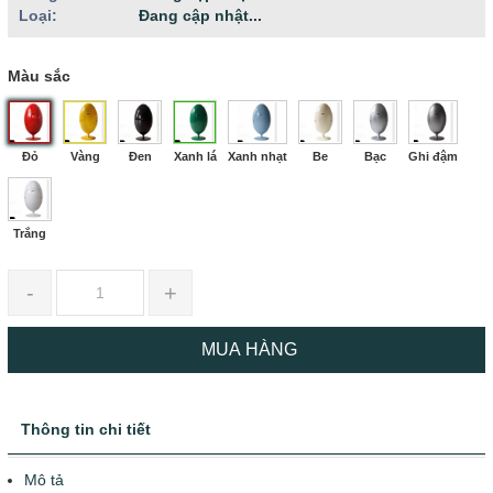
Loại:
Đang cập nhật...
Màu sắc
Đỏ
Vàng
Đen
Xanh lá
Xanh nhạt
Be
Bạc
Ghi đậm
Trắng
-
+
MUA HÀNG
Thông tin chi tiết
Mô tả