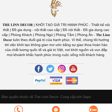
𝐓𝐇𝐄 𝐋𝐈𝐍𝐍 𝐃𝐄𝐂𝐎𝐑 | KHỞI TẠO GIÁ TRỊ HẠNH PHÚC - Thiết kế nội
thất | Đồ gia dụng - nội thất cao cấp | Đồ nội thất - Đồ gia dụng cao
cấp | Phòng Khách | Phòng Ngủ | Phòng Tắm | Phòng Ăn - 𝐓𝐡𝐞 𝐋𝐢𝐧𝐧
𝐃𝐞𝐜𝐨𝐫 luôn theo đuổi giá trị của hạnh phúc. Vì thế, chúng tôi hướng
tới việc khởi tạo không gian mơ ước bằng sự giao thoa hoàn hảo
của chất lượng quốc tế và giá trị Việt, nơi khởi nguồn và vun đắp
mọi khoảnh khắc hạnh phúc trong cuộc sống mỗi khách hàng.
Bản quyền thuộc về The Linn Decor.
Cung cấp bởi Sapo