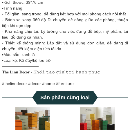
▪️Kích thước: 39*76 cm
▪️Tính năng:
- Tối giản, sang trọng, dễ dàng kết hợp với mọi phong cách nội thất
- Bánh xe xoay 360 độ Di chuyển dễ dàng giữa các phòng, thuận
tiện khi dọn dẹp.
- Khả năng chịu tải: Lý tưởng cho việc đựng đồ bếp, mỹ phẩm, tài
liệu, đồ dùng cá nhân.
- Thiết kế thông minh: Lắp đặt và sử dụng đơn giản, dễ dàng di
chuyển, tiết kiệm diện tích tối đa.
▪️Màu sắc: xanh lá
▪️Loại kệ: Kệ đẩy/kệ lưu trữ
—————————
𝐓𝐡𝐞 𝐋𝐢𝐧𝐧 𝐃𝐞𝐜𝐨𝐫 - 𝙺𝚑𝚘̛̉𝚒 𝚝𝚊̣𝚘 𝚐𝚒𝚊́ 𝚝𝚛𝚒̣ 𝚑𝚊̣𝚗𝚑 𝚙𝚑𝚞́𝚌
#thelinndecor #decor #home #furniture
Sản phẩm cùng loại