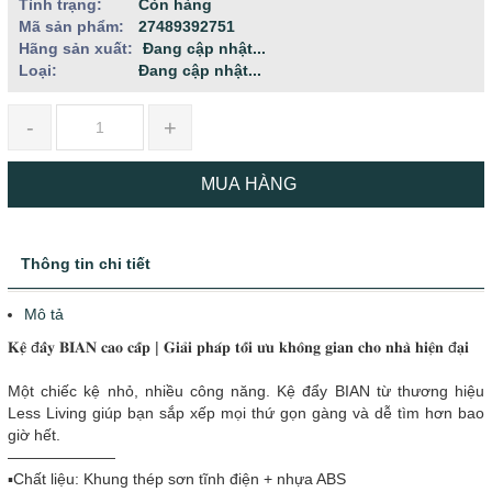
Tình trạng:
Còn hàng
Mã sản phẩm:
27489392751
Hãng sản xuất:
Đang cập nhật...
Loại:
Đang cập nhật...
-
+
MUA HÀNG
Thông tin chi tiết
Mô tả
𝐊𝐞̣̂ đ𝐚̂̉𝐲 𝐁𝐈𝐀𝐍 𝐜𝐚𝐨 𝐜𝐚̂́𝐩 | 𝐆𝐢𝐚̉𝐢 𝐩𝐡𝐚́𝐩 𝐭𝐨̂́𝐢 𝐮̛𝐮 𝐤𝐡𝐨̂𝐧𝐠 𝐠𝐢𝐚𝐧 𝐜𝐡𝐨 𝐧𝐡𝐚̀ 𝐡𝐢𝐞̣̂𝐧 đ𝐚̣𝐢
Một chiếc kệ nhỏ, nhiều công năng. Kệ đẩy BIAN từ thương hiệu
Less Living giúp bạn sắp xếp mọi thứ gọn gàng và dễ tìm hơn bao
giờ hết.
———————
▪️Chất liệu: Khung thép sơn tĩnh điện + nhựa ABS