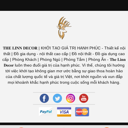
𝐓𝐇𝐄 𝐋𝐈𝐍𝐍 𝐃𝐄𝐂𝐎𝐑 | KHỞI TẠO GIÁ TRỊ HẠNH PHÚC - Thiết kế nội
thất | Đồ gia dụng - nội thất cao cấp | Đồ nội thất - Đồ gia dụng cao
cấp | Phòng Khách | Phòng Ngủ | Phòng Tắm | Phòng Ăn - 𝐓𝐡𝐞 𝐋𝐢𝐧𝐧
𝐃𝐞𝐜𝐨𝐫 luôn theo đuổi giá trị của hạnh phúc. Vì thế, chúng tôi hướng
tới việc khởi tạo không gian mơ ước bằng sự giao thoa hoàn hảo
của chất lượng quốc tế và giá trị Việt, nơi khởi nguồn và vun đắp
mọi khoảnh khắc hạnh phúc trong cuộc sống mỗi khách hàng.