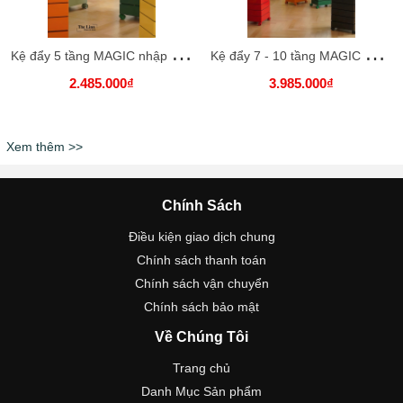
K
ệ đẩy 5 tầng MAGIC nhập khẩu cao cấp / MAGIC Shelf
K
ệ đẩy 7 - 10 tầng MAGIC nhập khẩu cao cấp
2.485.000₫
3.985.000₫
Xem thêm >>
Chính Sách
Điều kiện giao dịch chung
Chính sách thanh toán
Chính sách vận chuyển
Chính sách bảo mật
Về Chúng Tôi
Trang chủ
Danh Mục Sản phẩm