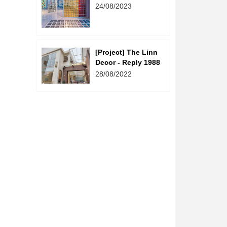
Sáng - The Linn
24/08/2023
Decor
[Project] The Linn
Decor - Reply 1988
28/08/2022