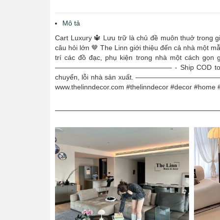
Mô tả
Cart Luxury 🔱 Lưu trữ là chủ đề muôn thuở trong g
câu hỏi lớn 🤎 The Linn giới thiệu đến cả nhà một mẫu
trí các đồ đạc, phụ kiện trong nhà một cách g
————————————————— - Ship COD toàn quốc. - Hà
chuyển, lỗi nhà sản xuất. ————————————————
www.thelinndecor.com #thelinndecor #decor #home #fu