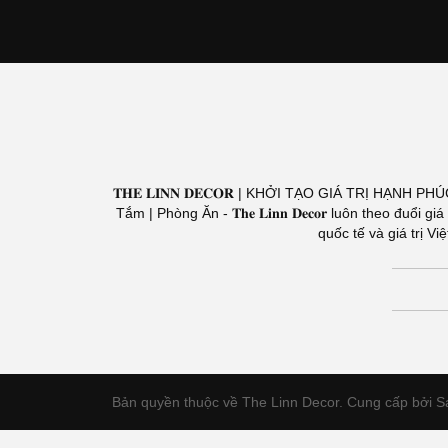
𝐓𝐇𝐄 𝐋𝐈𝐍𝐍 𝐃𝐄𝐂𝐎𝐑 | KHỞI TẠO GIÁ TRỊ HẠNH PH
Tắm | Phòng Ăn - 𝐓𝐡𝐞 𝐋𝐢𝐧𝐧 𝐃𝐞𝐜𝐨𝐫 luôn theo 
quốc tế và giá trị 
Bản quyền thuộc về The Linn Decor.
Cung cấp bởi S