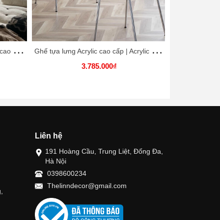
B
àn trà khối Wabisabi nhập khẩu cao cấp / Wabisabi Table
G
hế tựa lưng Acrylic cao cấp | Acrylic Chair
3.785.000₫
Liên hệ
191 Hoàng Cầu, Trung Liệt, Đống Đa,
Hà Nội
0398600234
Thelinndecor@gmail.com
,