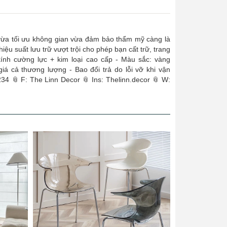
o vừa tối ưu không gian vừa đảm bảo thẩm mỹ càng là
iệu suất lưu trữ vượt trội cho phép bạn cất trữ, trang
ường lực + kim loại cao cấp - Màu sắc: vàng
g lượng - Bao đổi trả do lỗi vỡ khi vận
34 📎 F: The Linn Decor 📎 Ins: Thelinn.decor 📎 W: