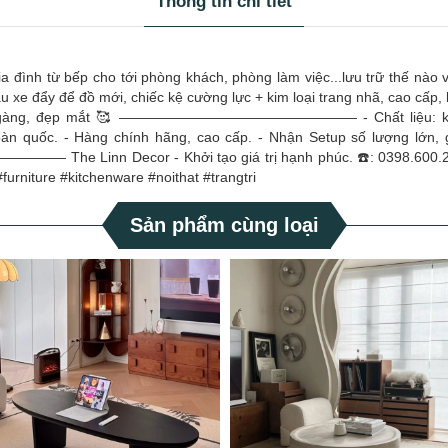
Thông tin chi tiết
ia đình từ bếp cho tới phòng khách, phòng làm việc...lưu trữ thế nà
 xe đẩy để đồ mới, chiếc kệ cường lực + kim loại trang nhã, cao cấp, h
ọn gàng, đẹp mắt 🥰 ————————————————— - Chất liệu: kính c
ng chính hãng, cao cấp. - Nhận Setup số lượng lớn, giá cả thươn
— The Linn Decor - Khởi tạo giá trị hạnh phúc. ☎️: 0398.600.2
rniture #kitchenware #noithat #trangtri
Sản phẩm cùng loại