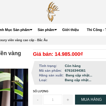
nh Mục Sản phẩm
Sản phẩm
Giới thiệu
Thi Công - 
uxury viền vàng cao cấp - Bắc Âu
iền vàng
Giá bán: 14.985.000₫
Tình trạng:
Còn hàng
Mã sản phẩm:
67616344361
Hãng sản xuất:
Đang cập nhật...
Loại:
Đang cập nhật...
SỐ LƯỢNG
-
+
MUA HÀNG