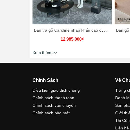
B
àn trà gỗ Caroline nhập khẩu cao cấp / Caroline Table
12.985.000₫
Xem thêm >>
Chính Sách
Về Ch
Điều kiện giao dịch chung
Trang c
Chính sách thanh toán
Danh M
Chính sách vận chuyển
Sản ph
Chính sách bảo mật
Giới thi
Thi Côn
Liên hệ