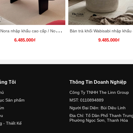
B
àn gỗ Nora nhập khẩu cao cấp / Nora Table
6.485.000₫
9.485.000₫
úng Tôi
Thông Tin Doanh Nghiệp
hủ
Công Ty TNHH The Linn Group
ục Sản phẩm
MST: 0110894889
ẩm
Người Đại Diện: Bùi Diệu Linh
ệu
Địa Chỉ: Tổ Dân Phố Thanh Trung
Phường Ngọc Sơn, Thanh Hóa
g - Thiết Kế