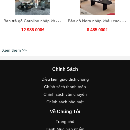
B
àn trà gỗ Caroline nhập khẩu cao cấp / Caroline Table
B
àn gỗ Nora nhập khẩu cao cấp / Nora Table
12.985.000₫
6.485.000₫
Xem thêm >>
Chính Sách
Điều kiện giao dịch chung
Chính sách thanh toán
Chính sách vận chuyển
Chính sách bảo mật
Về Chúng Tôi
Trang chủ
Danh Mục Sản phẩm