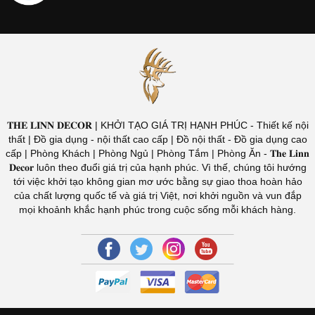
𝐓𝐇𝐄 𝐋𝐈𝐍𝐍 𝐃𝐄𝐂𝐎𝐑 | KHỞI TẠO GIÁ TRỊ HẠNH PHÚC - Thiết kế nội
thất | Đồ gia dụng - nội thất cao cấp | Đồ nội thất - Đồ gia dụng cao
cấp | Phòng Khách | Phòng Ngủ | Phòng Tắm | Phòng Ăn - 𝐓𝐡𝐞 𝐋𝐢𝐧𝐧
𝐃𝐞𝐜𝐨𝐫 luôn theo đuổi giá trị của hạnh phúc. Vì thế, chúng tôi hướng
tới việc khởi tạo không gian mơ ước bằng sự giao thoa hoàn hảo
của chất lượng quốc tế và giá trị Việt, nơi khởi nguồn và vun đắp
mọi khoảnh khắc hạnh phúc trong cuộc sống mỗi khách hàng.