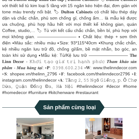
với thiết kế tủ kim loại 5 tầng với 15 ngăn kéo hiện đại, đơn giản với
tone màu trendy nổi bật. 🏷 𝐃𝐮𝐥𝐭𝐨𝐧 𝐂𝐚𝐛𝐢𝐧𝐞𝐭𝐬 có chất liệu thép dày
dặn và chắc chắn, phủ sơn chống gỉ, chống ẩm… là mẫu kệ được
ưa chuộng, phù hợp hầu hết với mọi thiết kế không gian, quán
Coffee, studio,… 🏷 Tủ với kết cấu chắc chắn, bền bỉ, phù hợp với
mọi không gian. ————————— ▪️ Chất liệu: thép + sơn tĩnh
điện ▪️Màu sắc: nhiều màu ▪️Size: 93*115*40cm ▪️Khung chắc chắn,
kệ nhiều ngăn lưu trữ đồ, chống gỉ/ẩm, bề mặt nhẵn, bo góc, an
toàn khi sử dụng ▪️Mẫu kệ: Tủ/Kệ lưu trữ ————————— 𝐓𝐡𝐞
𝐋𝐢𝐧𝐧 𝐃𝐞𝐜𝐨𝐫 - 𝙺𝚑𝚘̛̉𝚒 𝚝𝚊̣𝚘 𝚐𝚒𝚊́ 𝚝𝚛𝚒̣ 𝚑𝚊̣𝚗𝚑 𝚙𝚑𝚞́𝚌 𝑻𝒉𝒂𝒎 𝒌𝒉𝒂̉𝒐 𝒔𝒂̉𝒏
𝒑𝒉𝒂̂̉𝒎 - 𝑴𝒖𝒂 𝒉𝒂̀𝒏𝒈 𝒕𝒂̣𝒊: ▫𝐏: 𝟶𝟹𝟿𝟾.𝟼𝟶𝟶.𝟸𝟹𝟺 ▫𝐖: www.thelinndecor.com
▫𝐒: shopee.vn/thelinn_2796 ▫𝐅: facebook.com/thelinndecor2796 ▫𝐈:
instagram.com/thelinndecor ▫️𝐀: 𝚃ầ𝚗𝚐 𝟸, 𝟻𝟻 𝙽𝚐õ 𝙶𝚒ế𝚗𝚐, 𝚙. Ô 𝙲𝚑ợ
𝙳ừ𝚊, 𝚀𝚞ậ𝚗 Đố𝚗𝚐 Đ𝚊, 𝙷à 𝙽ộ𝚒 #thelinndecor #decor #home
#homedecor #furniture #kitchenware #restaurant
Sản phẩm cùng loại