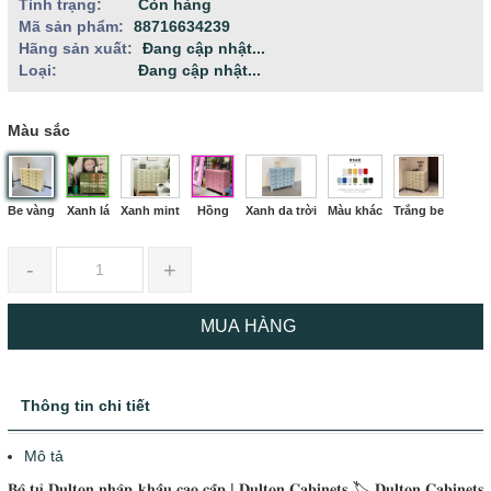
Tình trạng:
Còn hàng
Mã sản phẩm:
88716634239
Hãng sản xuất:
Đang cập nhật...
Loại:
Đang cập nhật...
Màu sắc
Be vàng
Xanh lá
Xanh mint
Hồng
Xanh da trời
Màu khác
Trắng be
-
+
MUA HÀNG
Thông tin chi tiết
Mô tả
𝐁𝐨̣̂ 𝐭𝐮̉ 𝐃𝐮𝐥𝐭𝐨𝐧 𝐧𝐡𝐚̣̂𝐩 𝐤𝐡𝐚̂̉𝐮 𝐜𝐚𝐨 𝐜𝐚̂́𝐩 | 𝐃𝐮𝐥𝐭𝐨𝐧 𝐂𝐚𝐛𝐢𝐧𝐞𝐭𝐬 🏷 𝐃𝐮𝐥𝐭𝐨𝐧 𝐂𝐚𝐛𝐢𝐧𝐞𝐭𝐬