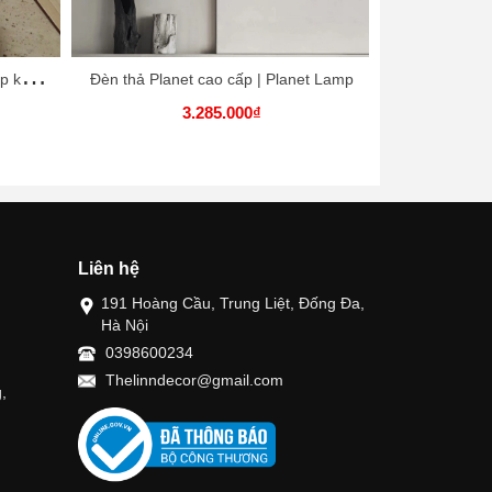
H
ộp đựng khăn giấy CARRIN nhập khẩu cao cấp / CARRIN Tissue Box
Đèn thả Planet cao cấp | Planet Lamp
3.285.000₫
Liên hệ
191 Hoàng Cầu, Trung Liệt, Đống Đa,
Hà Nội
0398600234
Thelinndecor@gmail.com
,