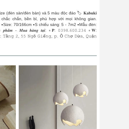
 đáo với 2 size (đèn sàn/đèn bàn) và 5 màu độc đáo 🏷 𝐊𝐚𝐛𝐮𝐤𝐢
u chắc chắn, bền bỉ, phù hợp với mọi không gian.
️Size: 70/166cm ▪️S chiếu sáng: 5 - 7m2 ▪️Mẫu đèn:
̂̉𝒎 - 𝑴𝒖𝒂 𝒉𝒂̀𝒏𝒈 𝒕𝒂̣𝒊: ▫𝐏: 𝟶𝟹𝟿𝟾.𝟼𝟶𝟶.𝟸𝟹𝟺 ▫𝐖:
𝚐 𝟸, 𝟻𝟻 𝙽𝚐õ 𝙶𝚒ế𝚗𝚐, 𝚙. Ô 𝙲𝚑ợ 𝙳ừ𝚊, 𝚀𝚞ậ𝚗