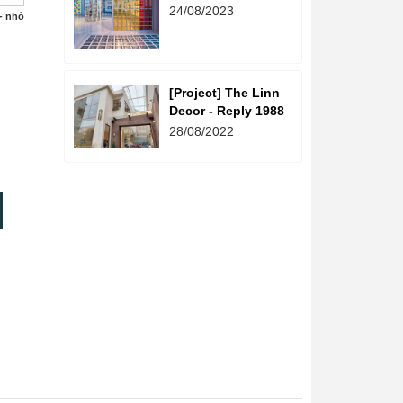
Sáng - The Linn
24/08/2023
 - nhỏ
Decor
[Project] The Linn
Decor - Reply 1988
28/08/2022