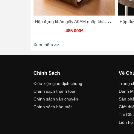
H
ộp đựng khăn giấy AKAM nhập khẩu cao cấp / AKAM Tissue Box
485.000₫
Xem thêm >>
Chính Sách
Về Ch
Điều kiện giao dịch chung
Trang c
Chính sách thanh toán
Danh M
Chính sách vận chuyển
Sản ph
Chính sách bảo mật
Giới thi
Thi Côn
Liên hệ