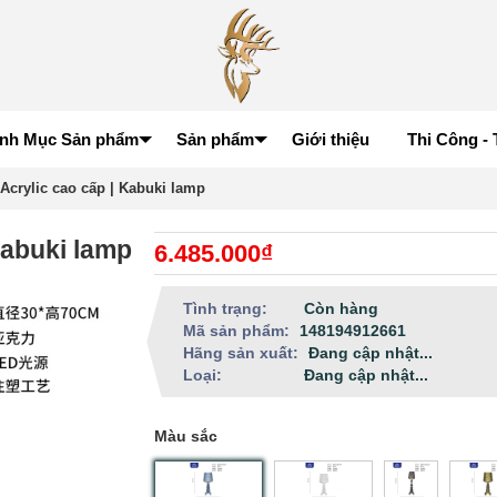
nh Mục Sản phẩm
Sản phẩm
Giới thiệu
Thi Công - 
Acrylic cao cấp | Kabuki lamp
Kabuki lamp
6.485.000₫
Tình trạng:
Còn hàng
Mã sản phẩm:
148194912661
Hãng sản xuất:
Đang cập nhật...
Loại:
Đang cập nhật...
Màu sắc