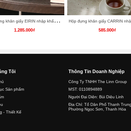
H
ộp đựng khăn giấy EIRIN nhập khẩu cao cấp / EIRIN Tissue Box
1.285.000₫
585.000₫
úng Tôi
Thông Tin Doanh Nghiệp
hủ
Công Ty TNHH The Linn Group
ục Sản phẩm
MST: 0110894889
ẩm
Người Đại Diện: Bùi Diệu Linh
ệu
Địa Chỉ: Tổ Dân Phố Thanh Trung
Phường Ngọc Sơn, Thanh Hóa
g - Thiết Kế