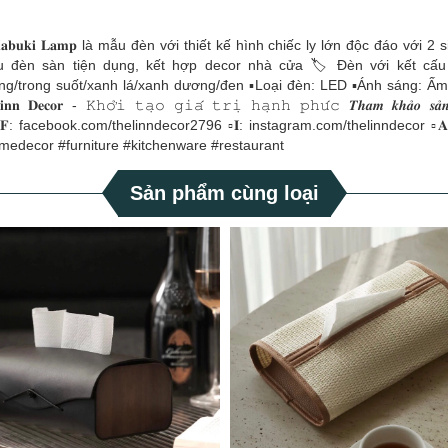
𝐮𝐤𝐢 𝐋𝐚𝐦𝐩 🏷️ 𝐊𝐚𝐛𝐮𝐤𝐢 𝐋𝐚𝐦𝐩 là mẫu đèn với thiết kế hình chiếc ly lớn độc
 mẫu đèn sàn tiện dụng, kết hợp decor nhà cửa 🏷 Đèn với kết cấ
rong suốt/xanh lá/xanh dương/đen ▪️Loại đèn: LED ▪️Ánh sáng: Ấm ▪
𝚘̛̉𝚒 𝚝𝚊̣𝚘 𝚐𝚒𝚊́ 𝚝𝚛𝚒̣ 𝚑𝚊̣𝚗𝚑 𝚙𝚑𝚞́𝚌 𝑻𝒉𝒂𝒎 𝒌𝒉𝒂̉𝒐 𝒔𝒂̉𝒏 𝒑𝒉𝒂
facebook.com/thelinndecor2796 ▫𝐈: instagram.com/thelinndecor ▫️𝐀: 𝚃ầ𝚗
omedecor #furniture #kitchenware #restaurant
Sản phẩm cùng loại