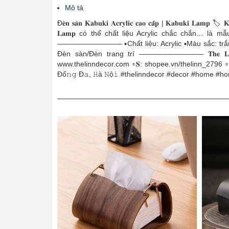
Mô tả
Đ𝐞̀𝐧 𝐬𝐚̀𝐧 𝐊𝐚𝐛𝐮𝐤𝐢 𝐀𝐜𝐫𝐲𝐥𝐢𝐜 𝐜𝐚𝐨 𝐜𝐚̂́𝐩 | 𝐊𝐚
𝐋𝐚𝐦𝐩 có thể chất liệu Acrylic chắc chắn… là
————————— ▪️Chất liệu: Acrylic ▪️Màu sắc: trắng/t
Đèn sàn/Đèn trang trí ————————— 𝐓𝐡𝐞 𝐋𝐢𝐧𝐧 𝐃𝐞𝐜𝐨𝐫 - 𝙺
www.thelinndecor.com ▫𝐒: shopee.vn/thelinn_2796 ▫𝐅: 
Đố𝚗𝚐 Đ𝚊, 𝙷à 𝙽ộ𝚒 #thelinndecor #decor #home #h