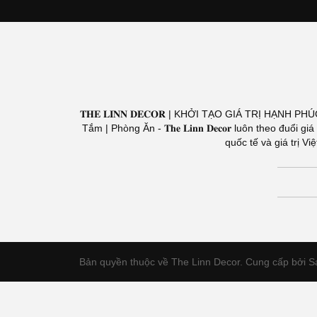
𝐓𝐇𝐄 𝐋𝐈𝐍𝐍 𝐃𝐄𝐂𝐎𝐑 | KHỞI TẠO GIÁ TRỊ HẠNH PH
Tắm | Phòng Ăn - 𝐓𝐡𝐞 𝐋𝐢𝐧𝐧 𝐃𝐞𝐜𝐨𝐫 luôn theo 
quốc tế và giá trị 
Bản quyền thuộc về The Linn Decor.
Cung cấp bởi S