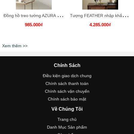
Đ
ồng hồ treo tường AZURA nhập khẩu cao cấp
T
ượng FEATHER nhập khẩu cao cấp - Nghệ thuật trang trí không gian
985.000₫
4.285.000₫
Xem thêm >>
Chính Sách
Điều kiện giao dịch chung
Chính sách thanh toán
Chính sách vận chuyển
Chính sách bảo mật
Về Chúng Tôi
Trang chủ
Danh Mục Sản phẩm