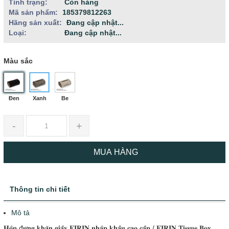
Tình trạng:
Còn hàng
Mã sản phẩm:
185379812263
Hãng sản xuất:
Đang cập nhật...
Loại:
Đang cập nhật...
Màu sắc
Đen
Xanh
Be
-
+
MUA HÀNG
Thông tin chi tiết
Mô tả
𝐇𝐨̣̂𝐩 đ𝐮̛̣𝐧𝐠 𝐤𝐡𝐚̆𝐧 𝐠𝐢𝐚̂́𝐲 𝐄𝐈𝐑𝐈𝐍 𝐧𝐡𝐚̣̂𝐩 𝐤𝐡𝐚̂̉𝐮 𝐜𝐚𝐨 𝐜𝐚̂́𝐩 / 𝐄𝐈𝐑𝐈𝐍 𝐓𝐢𝐬𝐬𝐮𝐞 𝐁𝐨𝐱