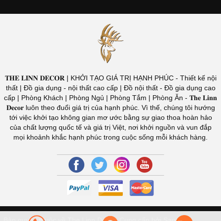
𝐓𝐇𝐄 𝐋𝐈𝐍𝐍 𝐃𝐄𝐂𝐎𝐑 | KHỞI TẠO GIÁ TRỊ HẠNH PHÚC - Thiết kế nội
thất | Đồ gia dụng - nội thất cao cấp | Đồ nội thất - Đồ gia dụng cao
cấp | Phòng Khách | Phòng Ngủ | Phòng Tắm | Phòng Ăn - 𝐓𝐡𝐞 𝐋𝐢𝐧𝐧
𝐃𝐞𝐜𝐨𝐫 luôn theo đuổi giá trị của hạnh phúc. Vì thế, chúng tôi hướng
tới việc khởi tạo không gian mơ ước bằng sự giao thoa hoàn hảo
của chất lượng quốc tế và giá trị Việt, nơi khởi nguồn và vun đắp
mọi khoảnh khắc hạnh phúc trong cuộc sống mỗi khách hàng.
Bản quyền thuộc về The Linn Decor.
Cung cấp bởi Sapo