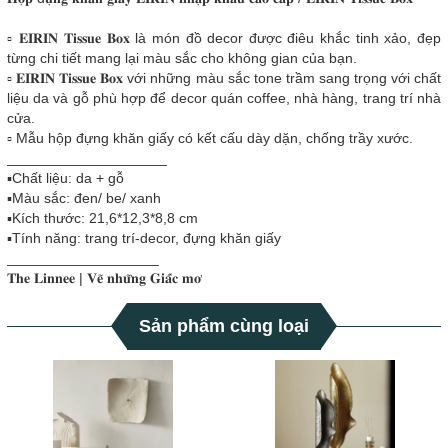
▫️ 𝐄𝐈𝐑𝐈𝐍 𝐓𝐢𝐬𝐬𝐮𝐞 𝐁𝐨𝐱 là món đồ decor được điêu khắc tinh xảo, đẹp
từng chi tiết mang lại màu sắc cho không gian của bạn.
▫️ 𝐄𝐈𝐑𝐈𝐍 𝐓𝐢𝐬𝐬𝐮𝐞 𝐁𝐨𝐱 với những màu sắc tone trầm sang trọng với chất
liệu da và gỗ phù hợp để decor quán coffee, nhà hàng, trang trí nhà
cửa.
▫️ Mẫu hộp đựng khăn giấy có kết cấu dày dặn, chống trầy xước.
____________________
▪️Chất liệu: da + gỗ
▪️Màu sắc: đen/ be/ xanh
▪️Kích thước: 21,6*12,3*8,8 cm
▪️Tính năng: trang trí-decor, đựng khăn giấy
___________________
𝐓𝐡𝐞 𝐋𝐢𝐧𝐧𝐞𝐞 | 𝐕𝐞̃ 𝐧𝐡𝐮̛̃𝐧𝐠 𝐆𝐢𝐚̂́𝐜 𝐦𝐨̛
Sản phẩm cùng loại