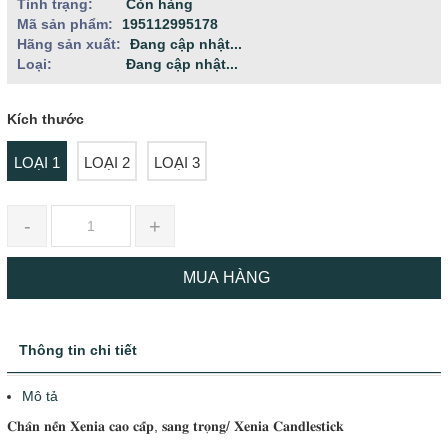
Tình trạng:
Còn hàng
Mã sản phẩm:
195112995178
Hãng sản xuất:
Đang cập nhật...
Loại:
Đang cập nhật...
Kích thước
LOẠI 1
LOẠI 2
LOẠI 3
-
+
MUA HÀNG
Thông tin chi tiết
Mô tả
𝐂𝐡𝐚̂𝐧 𝐧𝐞̂́𝐧 𝐗𝐞𝐧𝐢𝐚 𝐜𝐚𝐨 𝐜𝐚̂́𝐩, 𝐬𝐚𝐧𝐠 𝐭𝐫𝐨̣𝐧𝐠/ 𝐗𝐞𝐧𝐢𝐚 𝐂𝐚𝐧𝐝𝐥𝐞𝐬𝐭𝐢𝐜𝐤