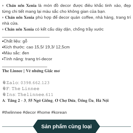
▫️ 𝐂𝐡𝐚̂𝐧 𝐧𝐞̂́𝐧 𝐗𝐞𝐧𝐢𝐚 là món đồ decor được điêu khắc tinh xảo, đẹp
từng chi tiết mang lại màu sắc cho không gian của bạn.
▫️ 𝐂𝐡𝐚̂𝐧 𝐧𝐞̂́𝐧 𝐗𝐞𝐧𝐢𝐚 phù hợp để decor quán coffee, nhà hàng, trang trí
nhà cửa.
▫️ 𝐂𝐡𝐚̂𝐧 𝐧𝐞̂́𝐧 𝐗𝐞𝐧𝐢𝐚 có kết cấu dày dặn, chống trầy xước
____________________
▪️Chất liệu: gỗ
▪️Kích thước: cao 15,5/ 19,3/ 12,5cm
▪️Màu sắc: đen
▪️Tính năng: trang trí-decor
___________________
𝐓𝐡𝐞 𝐋𝐢𝐧𝐧𝐞𝐞 | 𝐕𝐞̃ 𝐧𝐡𝐮̛̃𝐧𝐠 𝐆𝐢𝐚̂́𝐜 𝐦𝐨̛
📎𝚉𝚊𝚕𝚘: 𝟶𝟹𝟿𝟾.𝟼𝟼𝟸.𝟷𝟸𝟹
📎𝙵: 𝚃𝚑𝚎 𝙻𝚒𝚗𝚗𝚎𝚎
📎𝙸𝚗𝚜: 𝚃𝚑𝚎𝚕𝚒𝚗𝚗𝚎𝚎.𝟼𝟷𝟷
𝐀: 𝐓𝐚̂̀𝐧𝐠 𝟐 - 𝟑, 𝟓𝟓 𝐍𝐠𝐨̃ 𝐆𝐢𝐞̂́𝐧𝐠, 𝐎̂ 𝐂𝐡𝐨̛̣ 𝐃𝐮̛̀𝐚, Đ𝐨̂́𝐧𝐠 Đ𝐚, 𝐇𝐚̀ 𝐍𝐨̣̂𝐢
#thelinnee #decor #home #korean
Sản phẩm cùng loại