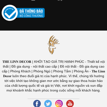
𝐓𝐇𝐄 𝐋𝐈𝐍𝐍 𝐃𝐄𝐂𝐎𝐑 | KHỞI TẠO GIÁ TRỊ HẠNH PHÚC - Thiết kế nội
thất | Đồ gia dụng - nội thất cao cấp | Đồ nội thất - Đồ gia dụng cao
cấp | Phòng Khách | Phòng Ngủ | Phòng Tắm | Phòng Ăn - 𝐓𝐡𝐞 𝐋𝐢𝐧𝐧
𝐃𝐞𝐜𝐨𝐫 luôn theo đuổi giá trị của hạnh phúc. Vì thế, chúng tôi hướng
tới việc khởi tạo không gian mơ ước bằng sự giao thoa hoàn hảo
của chất lượng quốc tế và giá trị Việt, nơi khởi nguồn và vun đắp
mọi khoảnh khắc hạnh phúc trong cuộc sống mỗi khách hàng.