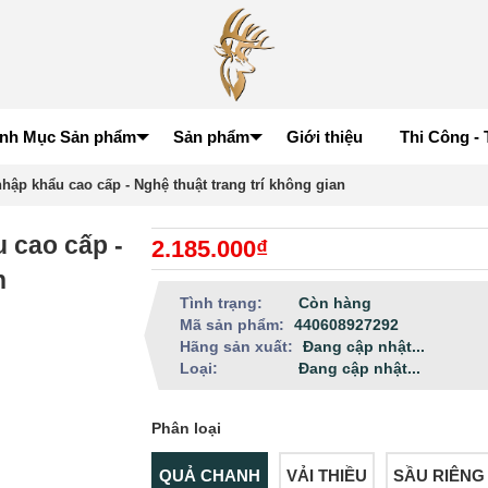
nh Mục Sản phẩm
Sản phẩm
Giới thiệu
Thi Công - 
ập khẩu cao cấp - Nghệ thuật trang trí không gian
 cao cấp -
2.185.000₫
n
Tình trạng:
Còn hàng
Mã sản phẩm:
440608927292
Hãng sản xuất:
Đang cập nhật...
Loại:
Đang cập nhật...
Phân loại
QUẢ CHANH
VẢI THIỀU
SẦU RIÊNG