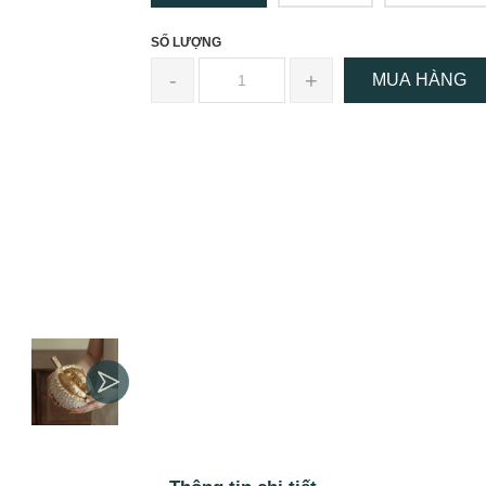
SỐ LƯỢNG
-
+
MUA HÀNG