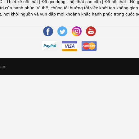
ÚC - Thiết kế nội thất | Đồ gia dụng - nội thất cao cấp | Đồ nội thất -
đuổi giá trị của hạnh phúc. Vì thế, chúng tôi hướng tới việc khởi tạo khôn
Việt, nơi khởi nguồn và vun đắp mọi khoảnh khắc hạnh phúc trong cuộc 
apo