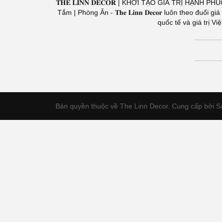
𝐓𝐇𝐄 𝐋𝐈𝐍𝐍 𝐃𝐄𝐂𝐎𝐑 | KHỞI TẠO GIÁ TRỊ HẠNH PH
Tắm | Phòng Ăn - 𝐓𝐡𝐞 𝐋𝐢𝐧𝐧 𝐃𝐞𝐜𝐨𝐫 luôn theo 
quốc tế và giá trị 
Bản quyền thuộc về The Linn Decor.
Cung cấp bởi S