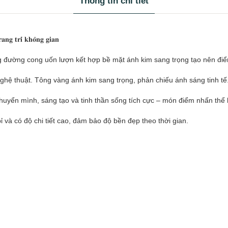
Thông tin chi tiết
𝐚𝐧𝐠 𝐭𝐫𝐢́ 𝐤𝐡𝐨̂𝐧𝐠 𝐠𝐢𝐚𝐧
đường cong uốn lượn kết hợp bề mặt ánh kim sang trọng tạo nên điểm
giàu tính nghệ thuật. Tông vàng ánh kim sang trọng, phản chiếu ánh sáng tin
 chuyển mình, sáng tạo và tinh thần sống tích cực – món điểm nhấn thể 
ệu bền bỉ và có độ chi tiết cao, đảm bảo độ bền đẹp theo thời gian.