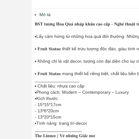
Mô tả
𝐁𝐒𝐓 𝐭𝐮̛𝐨̛̣𝐧𝐠 𝐇𝐨𝐚 𝐐𝐮𝐚̉ 𝐧𝐡𝐚̣̂𝐩 𝐤𝐡𝐚̂̉𝐮 𝐜𝐚𝐨 𝐜𝐚̂́𝐩 - 𝐍𝐠𝐡𝐞̣̂ 𝐭𝐡𝐮𝐚̣̂𝐭 𝐭
▪️Lấy cảm hứng từ những hoa quả đời thường. Những 
▪️ 𝐅𝐫𝐮𝐢𝐭 𝐒𝐭𝐚𝐭𝐮𝐞 thiết kế trừu tượng độc đáo, 
▪️ Không chỉ là vật decor, tượng còn đại diện cho sự
▪️ 𝐅𝐫𝐮𝐢𝐭 𝐒𝐭𝐚𝐭𝐮𝐞 mang thiết kế riêng biệt, chất li
__________________
▪️ Chất liệu: nhựa cao cấp
▪️Phong cách: Modern – Contemporary – Luxury
▪️Kích thước:
- 15*15*17cm
- 13*6*20cm
- 13*20*15cm
▪️Tính năng: trang trí-decor
___________________
𝐓𝐡𝐞 𝐋𝐢𝐧𝐧𝐞𝐞 | 𝐕𝐞̃ 𝐧𝐡𝐮̛̃𝐧𝐠 𝐆𝐢𝐚̂́𝐜 𝐦𝐨̛