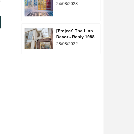
Sáng - The Linn
24/08/2023
Decor
[Project] The Linn
Decor - Reply 1988
28/08/2022