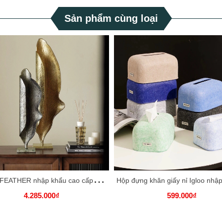
Sản phẩm cùng loại
T
ượng FEATHER nhập khẩu cao cấp - Nghệ thuật trang trí không gian
4.285.000₫
599.000₫