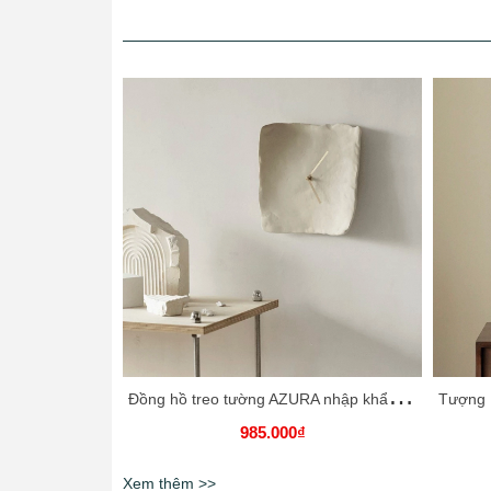
Đ
ồng hồ treo tường AZURA nhập khẩu cao cấp
985.000₫
Xem thêm >>