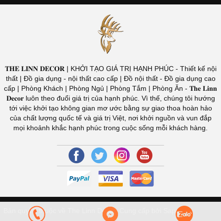
𝐓𝐇𝐄 𝐋𝐈𝐍𝐍 𝐃𝐄𝐂𝐎𝐑 | KHỞI TẠO GIÁ TRỊ HẠNH PHÚC - Thiết kế nội
thất | Đồ gia dụng - nội thất cao cấp | Đồ nội thất - Đồ gia dụng cao
cấp | Phòng Khách | Phòng Ngủ | Phòng Tắm | Phòng Ăn - 𝐓𝐡𝐞 𝐋𝐢𝐧𝐧
𝐃𝐞𝐜𝐨𝐫 luôn theo đuổi giá trị của hạnh phúc. Vì thế, chúng tôi hướng
tới việc khởi tạo không gian mơ ước bằng sự giao thoa hoàn hảo
của chất lượng quốc tế và giá trị Việt, nơi khởi nguồn và vun đắp
mọi khoảnh khắc hạnh phúc trong cuộc sống mỗi khách hàng.
Bản quyền thuộc về The Linn Decor.
Cung cấp bởi Sapo