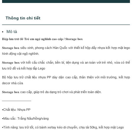
Thông tin chi tiết
Mô tả
𝐇𝐨̣̂𝐩 𝐥𝐮̛𝐮 𝐭𝐫𝐮̛̃ đ𝐨̂̀ 𝐓𝐫𝐞̉ 𝐞𝐦 𝐧𝐠𝐨̣̂ 𝐧𝐠𝐡𝐢̃𝐧𝐡 𝐜𝐚𝐨 𝐜𝐚̂́𝐩 / 𝐒𝐭𝐨𝐫𝐚𝐠𝐞 𝐛𝐨𝐱
𝐒𝐭𝐨𝐫𝐚𝐠𝐞 𝐛𝐨𝐱 siêu xinh, phong cách Hàn Quốc với thiết kế hộp đẩy nhựa kết hợp mặt lego
hình động vật ngộ nghĩnh.
𝐒𝐭𝐨𝐫𝐚𝐠𝐞 𝐛𝐨𝐱 với kết cấu chắc chắn, bền bỉ, tiện dụng và an toàn với trẻ nhỏ, vừa có thể
lưu trữ đồ và kết hợp lắp Lego
Bộ hộp lưu trữ chất liệu nhựa PP dày dặn cao cấp, thân thiện với môi trường, kết hợp
decor nhà cửa
𝐒𝐭𝐨𝐫𝐚𝐠𝐞 𝐛𝐨𝐱 cao cấp, giúp trẻ đa dạng trò chơi và phát triển toàn diện.
—————————
▪Chất liệu: Nhựa PP
▪Màu sắc: Trắng Nâu/hồng/vàng
▪️Tính năng: lưu trữ tốt, có bánh xe/tay kéo di chuyển, chịu tải 50kg, kết hợp mặt Lego