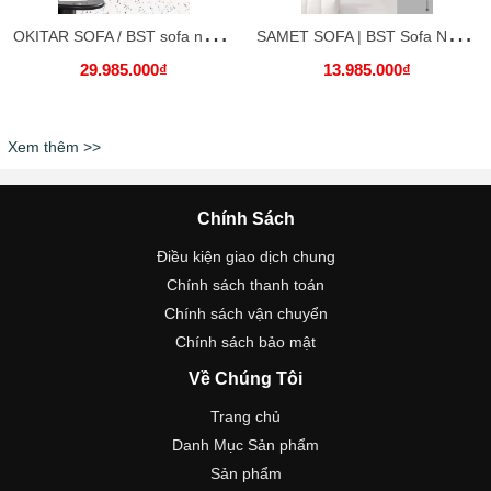
O
KITAR SOFA / BST sofa nhập khẩu cao cấp
S
AMET SOFA | BST Sofa Nhập khẩu 2024
29.985.000₫
13.985.000₫
Xem thêm >>
Chính Sách
Điều kiện giao dịch chung
Chính sách thanh toán
Chính sách vận chuyển
Chính sách bảo mật
Về Chúng Tôi
Trang chủ
Danh Mục Sản phẩm
Sản phẩm