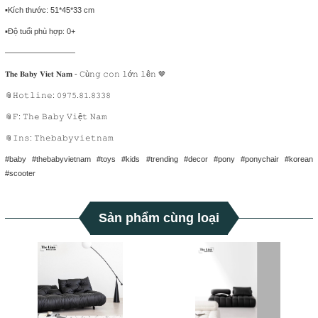
▪️Kích thước: 51*45*33 cm
▪️Độ tuổi phù hợp: 0+
—————————
𝐓𝐡𝐞 𝐁𝐚𝐛𝐲 𝐕𝐢𝐞𝐭 𝐍𝐚𝐦 - 𝙲ù𝚗𝚐 𝚌𝚘𝚗 𝚕ớ𝚗 𝚕ê𝚗 🤎
📎𝙷𝚘𝚝𝚕𝚒𝚗𝚎: 𝟶𝟿𝟽𝟻.𝟾𝟷.𝟾𝟹𝟹𝟾
📎𝙵: 𝚃𝚑𝚎 𝙱𝚊𝚋𝚢 𝚅𝚒ệ𝚝 𝙽𝚊𝚖
📎𝙸𝚗𝚜: 𝚃𝚑𝚎𝚋𝚊𝚋𝚢𝚟𝚒𝚎𝚝𝚗𝚊𝚖
#baby #thebabyvietnam #toys #kids #trending #decor #pony #ponychair #korean
#scooter
Sản phẩm cùng loại