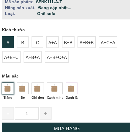
Mã sản phẩm:
SFNK111-A-T
Hãng sản xuất:
Đang cập nhật...
Loại:
Ghế sofa
Kích thước
A
B
C
A+A
B+B
A+B+B
A+C+A
A+B+C
A+B+A
A+B+C+A
Màu sắc
Trắng
Be
Ghi đen
Xanh mint
Xanh lá
-
+
MUA HÀNG