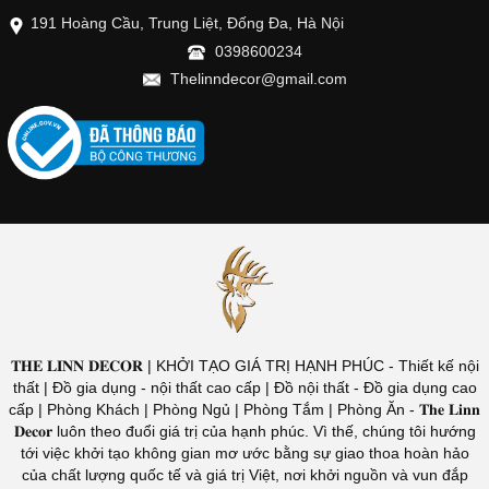
191 Hoàng Cầu, Trung Liệt, Đống Đa, Hà Nội
0398600234
Thelinndecor@gmail.com
𝐓𝐇𝐄 𝐋𝐈𝐍𝐍 𝐃𝐄𝐂𝐎𝐑 | KHỞI TẠO GIÁ TRỊ HẠNH PHÚC - Thiết kế nội
thất | Đồ gia dụng - nội thất cao cấp | Đồ nội thất - Đồ gia dụng cao
cấp | Phòng Khách | Phòng Ngủ | Phòng Tắm | Phòng Ăn - 𝐓𝐡𝐞 𝐋𝐢𝐧𝐧
𝐃𝐞𝐜𝐨𝐫 luôn theo đuổi giá trị của hạnh phúc. Vì thế, chúng tôi hướng
tới việc khởi tạo không gian mơ ước bằng sự giao thoa hoàn hảo
của chất lượng quốc tế và giá trị Việt, nơi khởi nguồn và vun đắp