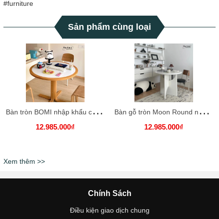
#furniture
Sản phẩm cùng loại
B
àn tròn BOMI nhập khẩu cao cấp / BOMI Table
B
àn gỗ tròn Moon Round nhập khẩu cao cấp / Moon Round Table
12.985.000₫
12.985.000₫
Xem thêm >>
Chính Sách
Điều kiện giao dịch chung