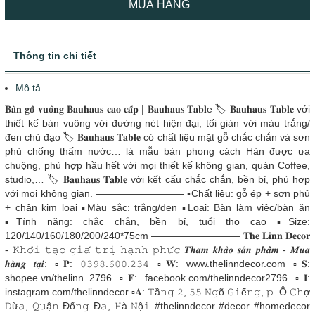
MUA HÀNG
Thông tin chi tiết
Mô tả
𝐁𝐚̀𝐧 𝐠𝐨̂̃ 𝐯𝐮𝐨̂𝐧𝐠 𝐁𝐚𝐮𝐡𝐚𝐮𝐬 𝐜𝐚𝐨 𝐜𝐚̂́𝐩 | 𝐁𝐚𝐮𝐡𝐚𝐮𝐬 𝐓𝐚𝐛𝐥e 🏷 𝐁𝐚𝐮𝐡𝐚𝐮𝐬 𝐓𝐚𝐛𝐥𝐞 với
thiết kế bàn vuông với đường nét hiện đại, tối giản với màu trắng/
đen chủ đạo 🏷 𝐁𝐚𝐮𝐡𝐚𝐮𝐬 𝐓𝐚𝐛𝐥𝐞 có chất liệu mặt gỗ chắc chắn và sơn
phủ chống thấm nước… là mẫu bàn phong cách Hàn được ưa
chuộng, phù hợp hầu hết với mọi thiết kế không gian, quán Coffee,
studio,… 🏷 𝐁𝐚𝐮𝐡𝐚𝐮𝐬 𝐓𝐚𝐛𝐥𝐞 với kết cấu chắc chắn, bền bỉ, phù hợp
với mọi không gian. ————————— ▪️Chất liệu: gỗ ép + sơn phủ
+ chân kim loại ▪️Màu sắc: trắng/đen ▪️Loại: Bàn làm việc/bàn ăn
▪️Tính năng: chắc chắn, bền bỉ, tuổi thọ cao ▪️Size:
120/140/160/180/200/240*75cm ————————— 𝐓𝐡𝐞 𝐋𝐢𝐧𝐧 𝐃𝐞𝐜𝐨𝐫
- 𝙺𝚑𝚘̛̉𝚒 𝚝𝚊̣𝚘 𝚐𝚒𝚊́ 𝚝𝚛𝚒̣ 𝚑𝚊̣𝚗𝚑 𝚙𝚑𝚞́𝚌 𝑻𝒉𝒂𝒎 𝒌𝒉𝒂̉𝒐 𝒔𝒂̉𝒏 𝒑𝒉𝒂̂̉𝒎 - 𝑴𝒖𝒂
𝒉𝒂̀𝒏𝒈 𝒕𝒂̣𝒊: ▫𝐏: 𝟶𝟹𝟿𝟾.𝟼𝟶𝟶.𝟸𝟹𝟺 ▫𝐖: www.thelinndecor.com ▫𝐒:
shopee.vn/thelinn_2796 ▫𝐅: facebook.com/thelinndecor2796 ▫𝐈:
instagram.com/thelinndecor ▫️𝐀: 𝚃ầ𝚗𝚐 𝟸, 𝟻𝟻 𝙽𝚐õ 𝙶𝚒ế𝚗𝚐, 𝚙. Ô 𝙲𝚑ợ
𝙳ừ𝚊, 𝚀𝚞ậ𝚗 Đố𝚗𝚐 Đ𝚊, 𝙷à 𝙽ộ𝚒 #thelinndecor #decor #homedecor