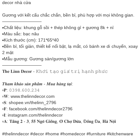
decor nhà cửa
Gương với kết cấu chắc chắn, bền bỉ, phù hợp với mọi không gian.
—————————
▪️Chất liệu: khung gỗ sồi + thép không gỉ + gương 8k + nỉ
▪️Màu sắc: bạc nâu
▪️Kích thước (cm): 171*65*40
▪️Bền bỉ, tối giản, thiết kế nổi bật, lạ mắt, có bánh xe di chuyển, xoay
2 mặt
▪️Mẫu gương: Gương sàn/gương lớn
—————————
𝐓𝐡𝐞 𝐋𝐢𝐧𝐧 𝐃𝐞𝐜𝐨𝐫 - 𝙺𝚑𝚘̛̉𝚒 𝚝𝚊̣𝚘 𝚐𝚒𝚊́ 𝚝𝚛𝚒̣ 𝚑𝚊̣𝚗𝚑 𝚙𝚑𝚞́𝚌
𝑻𝒉𝒂𝒎 𝒌𝒉𝒂̉𝒐 𝒔𝒂̉𝒏 𝒑𝒉𝒂̂̉𝒎 - 𝑴𝒖𝒂 𝒉𝒂̀𝒏𝒈 𝒕𝒂̣𝒊:
▫𝐏: 𝟶𝟹𝟿𝟾.𝟼𝟶𝟶.𝟸𝟹𝟺
▫𝐖: www.thelinndecor.com
▫𝐒: shopee.vn/thelinn_2796
▫𝐅: facebook.com/thelinndecor2796
▫𝐈: instagram.com/thelinndecor
▫️𝐀: 𝐓𝐚̂̀𝐧𝐠 𝟐 - 𝟑, 𝟓𝟓 𝐍𝐠𝐨̃ 𝐆𝐢𝐞̂́𝐧𝐠, 𝐎̂ 𝐂𝐡𝐨̛̣ 𝐃𝐮̛̀𝐚, Đ𝐨̂́𝐧𝐠 Đ𝐚, 𝐇𝐚̀ 𝐍𝐨̣̂𝐢
#thelinndecor #decor #home #homedecor #furniture #kitchenware