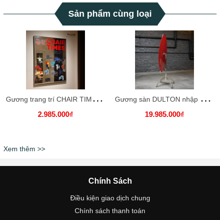
Sản phẩm cùng loại
G
ương trang trí CHAIR TIME nhập khẩu cao cấp / CHAIR TIME Mirror
G
ương sàn DULTON nhập khẩu cao cấp / DULTON Mirror
2.985.000₫
19.985.000₫
Xem thêm >>
Chính Sách
Điều kiện giao dịch chung
Chính sách thanh toán