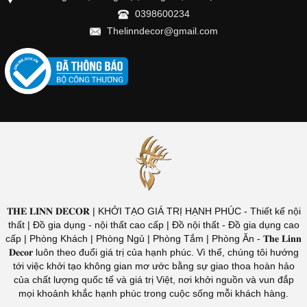
0398600234
Thelinndecor@gmail.com
𝐓𝐇𝐄 𝐋𝐈𝐍𝐍 𝐃𝐄𝐂𝐎𝐑 | KHỞI TẠO GIÁ TRỊ HẠNH PHÚC - Thiết kế nội
thất | Đồ gia dụng - nội thất cao cấp | Đồ nội thất - Đồ gia dụng cao
cấp | Phòng Khách | Phòng Ngủ | Phòng Tắm | Phòng Ăn - 𝐓𝐡𝐞 𝐋𝐢𝐧𝐧
𝐃𝐞𝐜𝐨𝐫 luôn theo đuổi giá trị của hạnh phúc. Vì thế, chúng tôi hướng
tới việc khởi tạo không gian mơ ước bằng sự giao thoa hoàn hảo
của chất lượng quốc tế và giá trị Việt, nơi khởi nguồn và vun đắp
mọi khoảnh khắc hạnh phúc trong cuộc sống mỗi khách hàng.