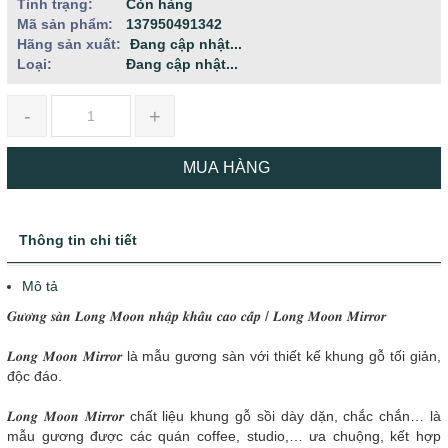
Tình trạng:
Còn hàng
Mã sản phẩm:
137950491342
Hãng sản xuất:
Đang cập nhật...
Loại:
Đang cập nhật...
-
+
MUA HÀNG
Thông tin chi tiết
Mô tả
𝑮𝒖̛𝒐̛𝒏𝒈 𝒔𝒂̀𝒏 𝑳𝒐𝒏𝒈 𝑴𝒐𝒐𝒏 𝒏𝒉𝒂̣̂𝒑 𝒌𝒉𝒂̂̉𝒖 𝒄𝒂𝒐 𝒄𝒂̂́𝒑 / 𝑳𝒐𝒏𝒈 𝑴𝒐𝒐𝒏 𝑴𝒊𝒓𝒓𝒐𝒓
𝑳𝒐𝒏𝒈 𝑴𝒐𝒐𝒏 𝑴𝒊𝒓𝒓𝒐𝒓 là mẫu gương sàn với thiết kế khung gỗ tối giản,
độc đáo.
𝑳𝒐𝒏𝒈 𝑴𝒐𝒐𝒏 𝑴𝒊𝒓𝒓𝒐𝒓 chất liệu khung gỗ sồi dày dặn, chắc chắn… là
mẫu gương được các quán coffee, studio,… ưa chuộng, kết hợp