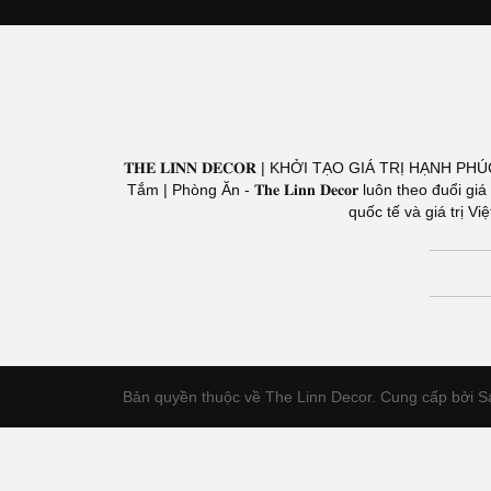
𝐓𝐇𝐄 𝐋𝐈𝐍𝐍 𝐃𝐄𝐂𝐎𝐑 | KHỞI TẠO GIÁ TRỊ HẠNH PH
Tắm | Phòng Ăn - 𝐓𝐡𝐞 𝐋𝐢𝐧𝐧 𝐃𝐞𝐜𝐨𝐫 luôn theo 
quốc tế và giá trị 
Bản quyền thuộc về The Linn Decor.
Cung cấp bởi S