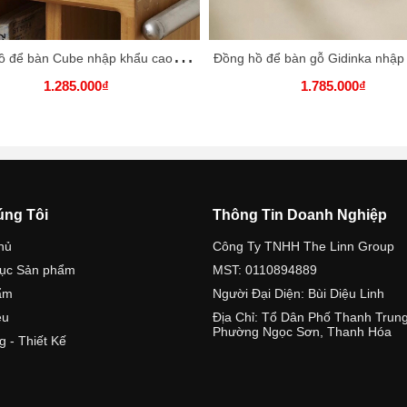
Đ
ồng hồ để bàn Cube nhập khẩu cao cấp / Cube Clock
1.285.000₫
1.785.000₫
úng Tôi
Thông Tin Doanh Nghiệp
hủ
Công Ty TNHH The Linn Group
ục Sản phẩm
MST: 0110894889
ẩm
Người Đại Diện: Bùi Diệu Linh
ệu
Địa Chỉ: Tổ Dân Phố Thanh Trung
Phường Ngọc Sơn, Thanh Hóa
g - Thiết Kế