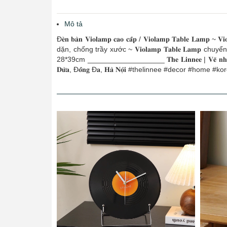
Mô tả
Đ𝐞̀𝐧 𝐛𝐚̀𝐧 𝐕𝐢𝐨𝐥𝐚𝐦𝐩 𝐜𝐚𝐨 𝐜𝐚̂́𝐩 / 𝐕𝐢𝐨𝐥𝐚𝐦𝐩 𝐓𝐚𝐛
dặn, chống trầy xước ~ 𝐕𝐢𝐨𝐥𝐚𝐦𝐩 𝐓𝐚𝐛𝐥𝐞 𝐋𝐚
28*39cm ___________________ 𝐓𝐡𝐞 𝐋𝐢𝐧𝐧𝐞𝐞 | 𝐕𝐞̃ 𝐧𝐡𝐮̛̃𝐧𝐠 𝐆𝐢
𝐃𝐮̛̀𝐚, Đ𝐨̂́𝐧𝐠 Đ𝐚, 𝐇𝐚̀ 𝐍𝐨̣̂𝐢 #thelinnee #decor #home #k