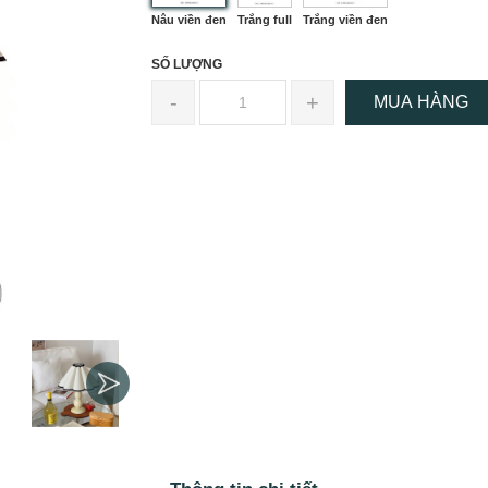
Nâu viền đen
Trắng full
Trắng viền đen
SỐ LƯỢNG
-
+
MUA HÀNG