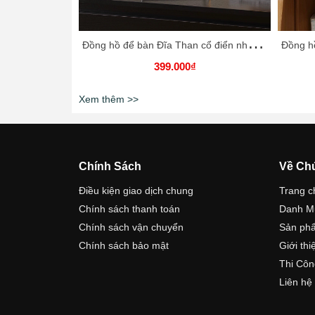
Đ
ồng hồ để bàn Đĩa Than cổ điển nhập khẩu cao cấp / Vinyl Record Clock
399.000₫
Xem thêm >>
Chính Sách
Về Ch
Điều kiện giao dịch chung
Trang c
Chính sách thanh toán
Danh M
Chính sách vận chuyển
Sản ph
Chính sách bảo mật
Giới thi
Thi Côn
Liên hệ