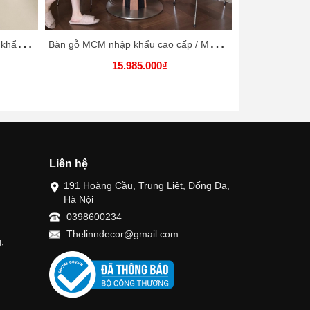
Đ
ồng hồ để bàn gỗ Gidinka nhập khẩu cao cấp / Gidinka Desk Clock
B
àn gỗ MCM nhập khẩu cao cấp / MCM Table
15.985.000₫
Liên hệ
191 Hoàng Cầu, Trung Liệt, Đống Đa,
Hà Nội
0398600234
Thelinndecor@gmail.com
,