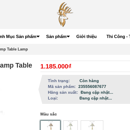
nh Mục Sản phẩm
Sản phẩm
Giới thiệu
Thi Công - 
lamp Table Lamp
lamp Table
1.185.000₫
Tình trạng:
Còn hàng
Mã sản phẩm:
235556087677
Hãng sản xuất:
Đang cập nhật...
Loại:
Đang cập nhật...
Màu sắc