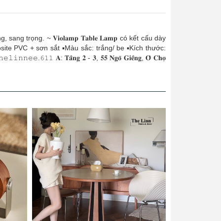
 nhàng, sang trọng. ~ 𝐕𝐢𝐨𝐥𝐚𝐦𝐩 𝐓𝐚𝐛𝐥𝐞 𝐋𝐚𝐦𝐩 có kết cấu dày
posite PVC + sơn sắt ▪️Màu sắc: trắng/ be ▪️Kích thước:
𝚎.𝟼𝟷𝟷 𝐀: 𝐓𝐚̂̀𝐧𝐠 𝟐 - 𝟑, 𝟓𝟓 𝐍𝐠𝐨̃ 𝐆𝐢𝐞̂́𝐧𝐠, 𝐎̂ 𝐂𝐡𝐨̛̣