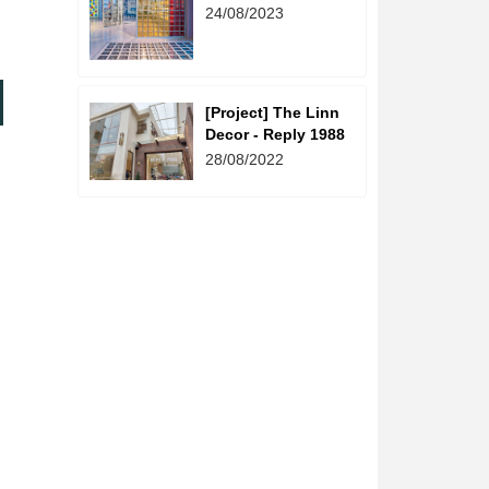
Sáng - The Linn
24/08/2023
Decor
[Project] The Linn
Decor - Reply 1988
28/08/2022