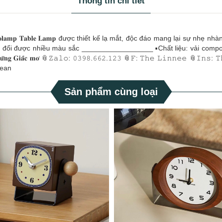
Thông tin chi tiết
𝐞 𝐋𝐚𝐦𝐩 ~ 𝐕𝐢𝐨𝐥𝐚𝐦𝐩 𝐓𝐚𝐛𝐥𝐞 𝐋𝐚𝐦𝐩 được thiết kế lạ mắt, độc đáo mang lại sự nhẹ
𝐩 chuyển đổi được nhiều màu sắc __________________ ▪️Chất liệu: vải com
𝐚̂́𝐜 𝐦𝐨̛ 📎𝚉𝚊𝚕𝚘: 𝟶𝟹𝟿𝟾.𝟼𝟼𝟸.𝟷𝟸𝟹 📎𝙵: 𝚃𝚑𝚎 𝙻𝚒𝚗𝚗𝚎𝚎 📎𝙸𝚗𝚜: 𝚃𝚑𝚎𝚕𝚒𝚗𝚗
orean
Sản phẩm cùng loại