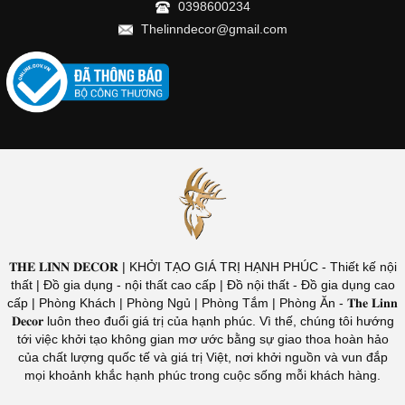
0398600234
Thelinndecor@gmail.com
𝐓𝐇𝐄 𝐋𝐈𝐍𝐍 𝐃𝐄𝐂𝐎𝐑 | KHỞI TẠO GIÁ TRỊ HẠNH PHÚC - Thiết kế nội
thất | Đồ gia dụng - nội thất cao cấp | Đồ nội thất - Đồ gia dụng cao
cấp | Phòng Khách | Phòng Ngủ | Phòng Tắm | Phòng Ăn - 𝐓𝐡𝐞 𝐋𝐢𝐧𝐧
𝐃𝐞𝐜𝐨𝐫 luôn theo đuổi giá trị của hạnh phúc. Vì thế, chúng tôi hướng
tới việc khởi tạo không gian mơ ước bằng sự giao thoa hoàn hảo
của chất lượng quốc tế và giá trị Việt, nơi khởi nguồn và vun đắp
mọi khoảnh khắc hạnh phúc trong cuộc sống mỗi khách hàng.