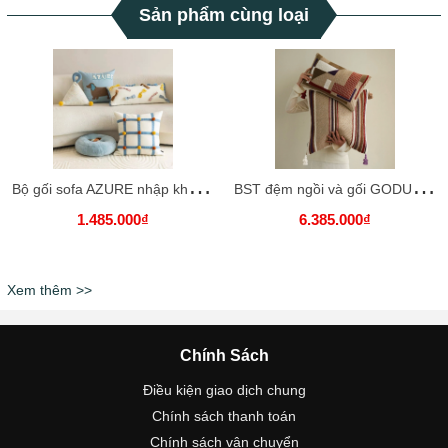
Sản phẩm cùng loại
B
ộ gối sofa AZURE nhập khẩu cao cấp / AZURE Pillow
B
ST đệm ngồi và gối GODUKY nhập khẩu cao cấp / GODUKY Cushion & Pillow
1.485.000₫
6.385.000₫
Xem thêm >>
Chính Sách
Điều kiện giao dịch chung
Chính sách thanh toán
Chính sách vận chuyển