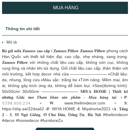
MUA HÀNG
Thông tin chi tiết
Mô tả
𝐁𝐨̣̂ 𝐠𝐨̂́𝐢 𝐬𝐨𝐟𝐚 𝐙𝐮𝐧𝐨𝐜𝐨 𝐜𝐚𝐨 𝐜𝐚̂́𝐩 / 𝐙𝐮𝐧𝐨𝐜𝐨 𝐏𝐢𝐥𝐥𝐨𝐰 𝐙𝐮𝐧𝐨𝐜𝐨 𝐏𝐢𝐥𝐥𝐨𝐰 phong cách
Hàn Quốc với thiết kế hiện đại, cao cấp, nhẹ nhàng, sang trọng.
𝐙𝐮𝐧𝐨𝐜𝐨 𝐏𝐢𝐥𝐥𝐨𝐰 với những chất liệu cao cấp, không vón cục, không
rụng lông và nhăn khi sử dụng. Gối chất liệu cao cấp, thân thiện với
môi trường, kết hợp decor nhà cửa ————————— ▪Chất liệu:
da, nhung, lông cừu ▪Màu sắc: trắng be ▪️Tính năng: Mềm mại, êm
ái, không gây kích ứng da, không dễ bám bụi. ▪️Size(đường kính):
50x50cm/ 30x50cm ————————— 𝐌𝐈𝐘𝐀 𝐇𝐎𝐌𝐄 | 𝐓𝐡𝐢𝐞̂́𝐭 𝐤𝐞̂́
𝐧𝐡𝐮̛̃𝐧𝐠 𝐆𝐢𝐚̂́𝐜 𝐦𝐨̛ 𝑻𝒉𝒂𝒎 𝒌𝒉𝒂̉𝒐 𝒔𝒂̉𝒏 𝒑𝒉𝒂̂̉𝒎 - 𝑴𝒖𝒂 𝒉𝒂̀𝒏𝒈 𝒕𝒂̣𝒊: ▫𝐏:
𝟶𝟹𝟿𝟾.𝟼𝟶𝟶.𝟸𝟹𝟺 ▫𝐖: www.thelinndecor.com ▫𝐒:
https://shp.ee/22dsa62 ▫𝐅: MIYA HOME ▫𝐈: Miyahome2021 ▫️𝐀: 𝐓𝐚̂̀𝐧𝐠
𝟐 - 𝟑, 𝟓𝟓 𝐍𝐠𝐨̃ 𝐆𝐢𝐞̂́𝐧𝐠, 𝐎̂ 𝐂𝐡𝐨̛̣ 𝐃𝐮̛̀𝐚, Đ𝐨̂́𝐧𝐠 Đ𝐚, 𝐇𝐚̀ 𝐍𝐨̣̂𝐢 #thelinndecor
#decor #homedecor #furnitureZu