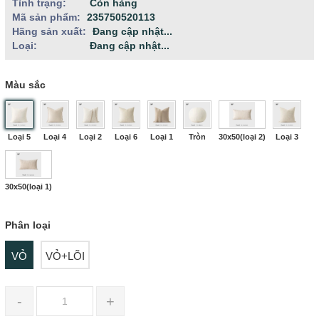
Tình trạng:
Còn hàng
Mã sản phẩm:
235750520113
Hãng sản xuất:
Đang cập nhật...
Loại:
Đang cập nhật...
Màu sắc
Loại 5
Loại 4
Loại 2
Loại 6
Loại 1
Tròn
30x50(loại 2)
Loại 3
30x50(loại 1)
Phân loại
VỎ
VỎ+LÕI
-
+