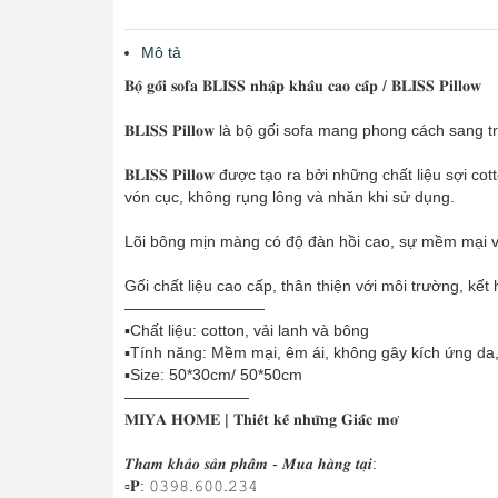
Mô tả
𝐁𝐨̣̂ 𝐠𝐨̂́𝐢 𝐬𝐨𝐟𝐚 𝐁𝐋𝐈𝐒𝐒 𝐧𝐡𝐚̣̂𝐩 𝐤𝐡𝐚̂̉𝐮 𝐜𝐚𝐨 𝐜𝐚̂́𝐩 / 𝐁𝐋𝐈𝐒𝐒 𝐏𝐢𝐥𝐥𝐨𝐰
𝐁𝐋𝐈𝐒𝐒 𝐏𝐢𝐥𝐥𝐨𝐰 là bộ gối sofa mang phong cách sang 
𝐁𝐋𝐈𝐒𝐒 𝐏𝐢𝐥𝐥𝐨𝐰 được tạo ra bởi những chất liệu 
vón cục, không rụng lông và nhăn khi sử dụng.
Lõi bông mịn màng có độ đàn hồi cao, sự mềm mại và
Gối chất liệu cao cấp, thân thiện với môi trường, kế
—————————
▪Chất liệu: cotton, vải lanh và bông
▪️Tính năng: Mềm mại, êm ái, không gây kích ứng da
▪️Size: 50*30cm/ 50*50cm
————————
𝐌𝐈𝐘𝐀 𝐇𝐎𝐌𝐄 | 𝐓𝐡𝐢𝐞̂́𝐭 𝐤𝐞̂́ 𝐧𝐡𝐮̛̃𝐧𝐠 𝐆𝐢𝐚̂́𝐜 𝐦𝐨̛
𝑻𝒉𝒂𝒎 𝒌𝒉𝒂̉𝒐 𝒔𝒂̉𝒏 𝒑𝒉𝒂̂̉𝒎 - 𝑴𝒖𝒂 𝒉𝒂̀𝒏𝒈 𝒕𝒂̣𝒊:
▫𝐏: 𝟶𝟹𝟿𝟾.𝟼𝟶𝟶.𝟸𝟹𝟺