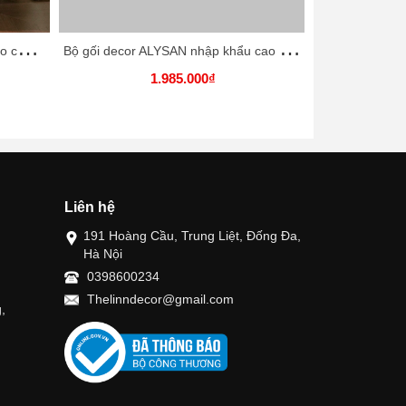
Đ
ệm ngồi HOLOKY nhập khẩu cao cấp / HOLOKY Cushion
B
ộ gối decor ALYSAN nhập khẩu cao cấp / ALYSAN Pillow
1.985.000₫
Liên hệ
191 Hoàng Cầu, Trung Liệt, Đống Đa,
Hà Nội
0398600234
Thelinndecor@gmail.com
,