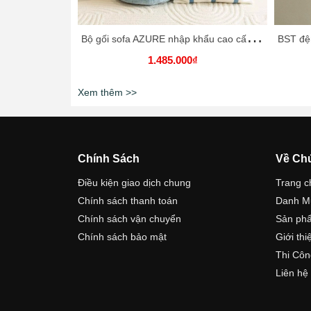
B
ộ gối sofa AZURE nhập khẩu cao cấp / AZURE Pillow
1.485.000₫
Xem thêm >>
Chính Sách
Về Ch
Điều kiện giao dịch chung
Trang c
Chính sách thanh toán
Danh M
Chính sách vận chuyển
Sản ph
Chính sách bảo mật
Giới thi
Thi Côn
Liên hệ