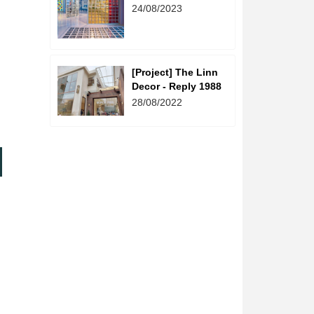
Sáng - The Linn
24/08/2023
Decor
[Project] The Linn
Decor - Reply 1988
28/08/2022