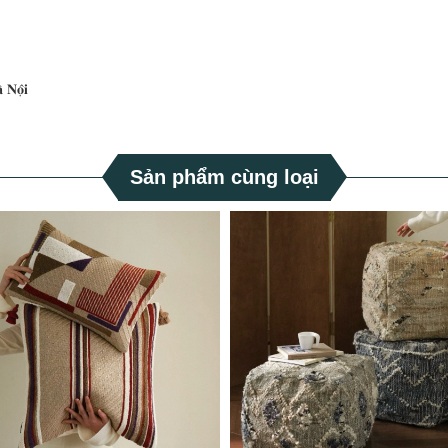
 𝐍𝐨̣̂𝐢
Sản phẩm cùng loại