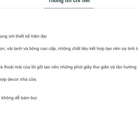
Thông tin chi tiết
trọng với thiết kế hiện đại
sợi cotton, vải lanh và bông cao cấp, những chất liệu kết hợp tạo nên sự t
 thoải mái của lõi gối tạo nên những phút giây thư giãn và tận hưởng
t hợp decor nhà cửa.
, không dễ bám bụi.