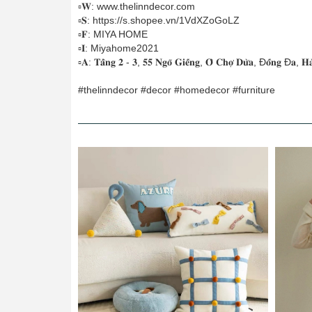
▫𝐖: www.thelinndecor.com
▫𝐒: https://s.shopee.vn/1VdXZoGoLZ
▫𝐅: MIYA HOME
▫𝐈: Miyahome2021
▫️𝐀: 𝐓𝐚̂̀𝐧𝐠 𝟐 - 𝟑, 𝟓𝟓 𝐍𝐠𝐨̃ 𝐆𝐢𝐞̂́𝐧𝐠, 𝐎̂ 𝐂𝐡𝐨̛̣ 𝐃𝐮̛̀𝐚, Đ𝐨̂́𝐧𝐠 Đ𝐚, 𝐇𝐚̀
#thelinndecor #decor #homedecor #furniture