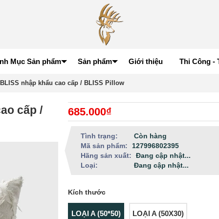
nh Mục Sản phẩm
Sản phẩm
Giới thiệu
Thi Công - 
 BLISS nhập khẩu cao cấp / BLISS Pillow
ao cấp /
685.000₫
Tình trạng:
Còn hàng
Mã sản phẩm:
127996802395
Hãng sản xuất:
Đang cập nhật...
Loại:
Đang cập nhật...
Kích thước
LOẠI A (50*50)
LOẠI A (50X30)