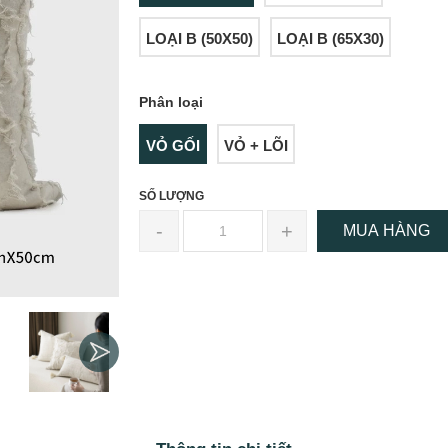
LOẠI B (50X50)
LOẠI B (65X30)
Phân loại
VỎ GỐI
VỎ + LÕI
SỐ LƯỢNG
-
+
MUA HÀNG