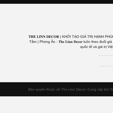
𝐓𝐇𝐄 𝐋𝐈𝐍𝐍 𝐃𝐄𝐂𝐎𝐑 | KHỞI TẠO GIÁ TRỊ HẠNH PH
Tắm | Phòng Ăn - 𝐓𝐡𝐞 𝐋𝐢𝐧𝐧 𝐃𝐞𝐜𝐨𝐫 luôn theo 
quốc tế và giá trị 
Bản quyền thuộc về The Linn Decor.
Cung cấp bởi S