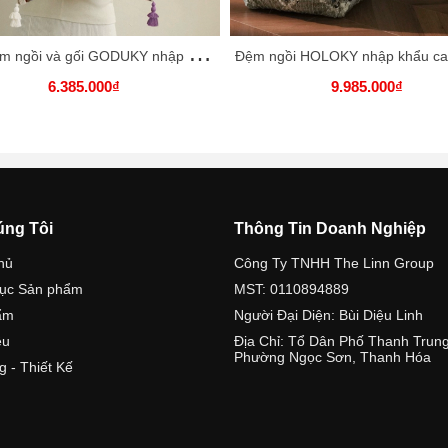
B
ST đệm ngồi và gối GODUKY nhập khẩu cao cấp / GODUKY Cushion & Pillow
6.385.000₫
9.985.000₫
úng Tôi
Thông Tin Doanh Nghiệp
hủ
Công Ty TNHH The Linn Group
ục Sản phẩm
MST: 0110894889
ẩm
Người Đại Diện: Bùi Diệu Linh
ệu
Địa Chỉ: Tổ Dân Phố Thanh Trung
Phường Ngọc Sơn, Thanh Hóa
g - Thiết Kế