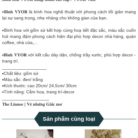
▪️𝐁𝐢̀𝐧𝐡 𝐕𝐘𝐎𝐑 là bình hoa nghệ thuật với phong cách tối giản mang
lại sự sang trọng, nhẹ nhàng cho không gian của bạn.
▪️Bình hoa với gốm sứ kết hợp cùng hoạ tiết đặc sắc, màu sắc cuốn
hút mang đậm phong cách hiện đại phù hợp decor nhà hàng, quán
coffee, nhà cửa,...
▪️𝐁𝐢̀𝐧𝐡 𝐕𝐘𝐎𝐑 với kết cấu dày dặn, chống trầy xước, phù hợp decor -
trang trí.
__________________
▪️Chất liệu: gốm sứ
▪️Màu sắc: đen/ trắng
▪️Kích thước: cao 20cm/ 24,5cm/ 30cm
▪️Tính năng: Cắm hoa, trang trí-decor
___________________
𝐓𝐡𝐞 𝐋𝐢𝐧𝐧𝐞𝐞 | 𝐕𝐞̃ 𝐧𝐡𝐮̛̃𝐧𝐠 𝐆𝐢𝐚̂́𝐜 𝐦𝐨̛
Sản phẩm cùng loại