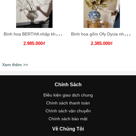
B
ình hoa BERTHA nhập khẩu cao cấp / BERTHA Vase
B
ình hoa gốm Ofy Dycia nhập khẩu cao cấp / Ofy Dycia Vase
2.985.000₫
2.385.000₫
Xem thêm >>
Chính Sách
Điều kiện giao dịch chung
Chính sách thanh toán
Chính sách vận chuyển
Chính sách bảo mật
Về Chúng Tôi