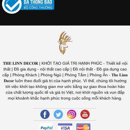
𝐓𝐇𝐄 𝐋𝐈𝐍𝐍 𝐃𝐄𝐂𝐎𝐑 | KHỞI TẠO GIÁ TRỊ HẠNH PHÚC - Thiết kế nội
thất | Đồ gia dụng - nội thất cao cấp | Đồ nội thất - Đồ gia dụng cao
cấp | Phòng Khách | Phòng Ngủ | Phòng Tắm | Phòng Ăn - 𝐓𝐡𝐞 𝐋𝐢𝐧𝐧
𝐃𝐞𝐜𝐨𝐫 luôn theo đuổi giá trị của hạnh phúc. Vì thế, chúng tôi hướng
tới việc khởi tạo không gian mơ ước bằng sự giao thoa hoàn hảo
của chất lượng quốc tế và giá trị Việt, nơi khởi nguồn và vun đắp
mọi khoảnh khắc hạnh phúc trong cuộc sống mỗi khách hàng.