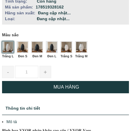
Tình trạng:
Còn hàng
Mã sản phẩm:
178519328162
Hãng sản xuất:
Đang cập nhật...
Loại:
Đang cập nhật...
Màu sắc
Trắng L
Đen S
Đen M
Đen L
Trắng S
Trắng M
-
+
MUA HÀNG
Thông tin chi tiết
Mô tả
𝐁𝐢̀𝐧𝐡 𝐡𝐨𝐚 𝐕𝐘𝐎𝐑 𝐧𝐡𝐚̣̂𝐩 𝐤𝐡𝐚̂̉𝐮 𝐜𝐚𝐨 𝐜𝐚̂́𝐩 / 𝐕𝐘𝐎𝐑 𝐕𝐚𝐬𝐞