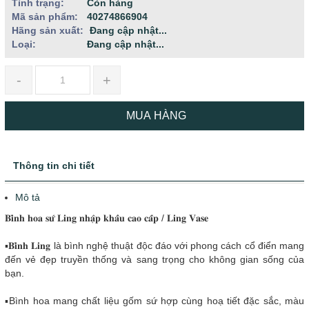
Tình trạng:
Còn hàng
Mã sản phẩm:
40274866904
Hãng sản xuất:
Đang cập nhật...
Loại:
Đang cập nhật...
-
+
MUA HÀNG
Thông tin chi tiết
Mô tả
𝐁𝐢̀𝐧𝐡 𝐡𝐨𝐚 𝐬𝐮̛́ 𝐋𝐢𝐧𝐠 𝐧𝐡𝐚̣̂𝐩 𝐤𝐡𝐚̂̉𝐮 𝐜𝐚𝐨 𝐜𝐚̂́𝐩 / 𝐋𝐢𝐧𝐠 𝐕𝐚𝐬𝐞
▪️𝐁𝐢̀𝐧𝐡 𝐋𝐢𝐧𝐠 là bình nghệ thuật độc đáo với phong cách cổ điển mang
đến vẻ đẹp truyền thống và sang trọng cho không gian sống của
bạn.
▪️Bình hoa mang chất liệu gốm sứ hợp cùng hoạ tiết đặc sắc, màu