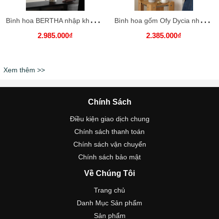
B
ình hoa BERTHA nhập khẩu cao cấp / BERTHA Vase
B
ình hoa gốm Ofy Dycia nhập khẩu cao cấp / Ofy Dycia Vase
2.985.000₫
2.385.000₫
Xem thêm >>
Chính Sách
Điều kiện giao dịch chung
Chính sách thanh toán
Chính sách vận chuyển
Chính sách bảo mật
Về Chúng Tôi
Trang chủ
Danh Mục Sản phẩm
Sản phẩm