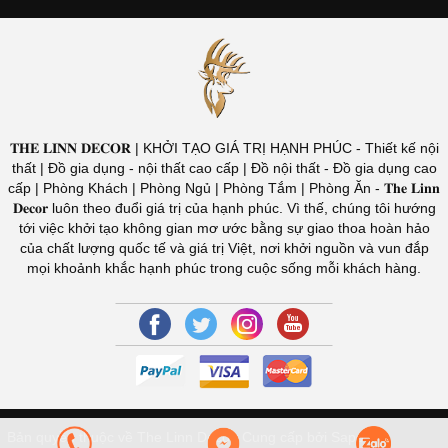
𝐓𝐇𝐄 𝐋𝐈𝐍𝐍 𝐃𝐄𝐂𝐎𝐑 | KHỞI TẠO GIÁ TRỊ HẠNH PHÚC - Thiết kế nội
thất | Đồ gia dụng - nội thất cao cấp | Đồ nội thất - Đồ gia dụng cao
cấp | Phòng Khách | Phòng Ngủ | Phòng Tắm | Phòng Ăn - 𝐓𝐡𝐞 𝐋𝐢𝐧𝐧
𝐃𝐞𝐜𝐨𝐫 luôn theo đuổi giá trị của hạnh phúc. Vì thế, chúng tôi hướng
tới việc khởi tạo không gian mơ ước bằng sự giao thoa hoàn hảo
của chất lượng quốc tế và giá trị Việt, nơi khởi nguồn và vun đắp
mọi khoảnh khắc hạnh phúc trong cuộc sống mỗi khách hàng.
Bản quyền thuộc về The Linn Decor.
Cung cấp bởi Sapo