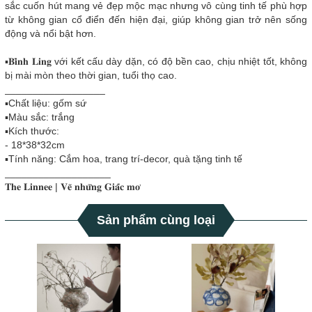
sắc cuốn hút mang vẻ đẹp mộc mạc nhưng vô cùng tinh tế phù hợp
từ không gian cổ điển đến hiện đại, giúp không gian trở nên sống
động và nổi bật hơn.
▪️𝐁𝐢̀𝐧𝐡 𝐋𝐢𝐧𝐠 với kết cấu dày dặn, có độ bền cao, chịu nhiệt tốt, không
bị mài mòn theo thời gian, tuổi thọ cao.
__________________
▪️Chất liệu: gốm sứ
▪️Màu sắc: trắng
▪️Kích thước:
- 18*38*32cm
▪️Tính năng: Cắm hoa, trang trí-decor, quà tặng tinh tế
___________________
𝐓𝐡𝐞 𝐋𝐢𝐧𝐧𝐞𝐞 | 𝐕𝐞̃ 𝐧𝐡𝐮̛̃𝐧𝐠 𝐆𝐢𝐚̂́𝐜 𝐦𝐨̛
Sản phẩm cùng loại