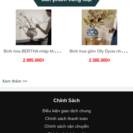
B
ình hoa BERTHA nhập khẩu cao cấp / BERTHA Vase
B
ình hoa gốm Ofy Dycia nhập khẩu cao cấp / Ofy Dycia Vase
2.985.000₫
2.385.000₫
Xem thêm >>
Chính Sách
Điều kiện giao dịch chung
Chính sách thanh toán
Chính sách vận chuyển