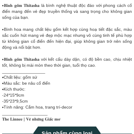
▪️𝐁𝐢̀𝐧𝐡 𝐠𝐨̂́𝐦 𝐓𝐡𝐢𝐭𝐚𝐬𝐡𝐚 là bình nghệ thuật độc đáo với phong cách cổ
điển mang đến vẻ đẹp truyền thống và sang trọng cho không gian
sống của bạn.
▪️Bình hoa mang chất liệu gốm kết hợp cùng hoạ tiết đặc sắc, màu
sắc cuốn hút mang vẻ đẹp mộc mạc nhưng vô cùng tinh tế phù hợp
từ không gian cổ điển đến hiện đại, giúp không gian trở nên sống
động và nổi bật hơn.
▪️𝐁𝐢̀𝐧𝐡 𝐠𝐨̂́𝐦 𝐓𝐡𝐢𝐭𝐚𝐬𝐡𝐚 với kết cấu dày dặn, có độ bền cao, chịu nhiệt
tốt, không bị mài mòn theo thời gian, tuổi thọ cao.
__________________
▪️Chất liệu: gốm sứ
▪️Màu sắc: be nâu cổ điển
▪️Kích thước:
-24*15*9cm
-35*23*9,5cm
▪️Tính năng: Cắm hoa, trang trí-decor
___________________
𝐓𝐡𝐞 𝐋𝐢𝐧𝐧𝐞𝐞 | 𝐕𝐞̃ 𝐧𝐡𝐮̛̃𝐧𝐠 𝐆𝐢𝐚̂́𝐜 𝐦𝐨̛
Sản phẩm cùng loại