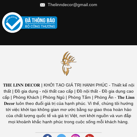
Thelinndecor@gmail.com
𝐓𝐇𝐄 𝐋𝐈𝐍𝐍 𝐃𝐄𝐂𝐎𝐑 | KHỞI TẠO GIÁ TRỊ HẠNH PHÚC - Thiết kế nội
thất | Đồ gia dụng - nội thất cao cấp | Đồ nội thất - Đồ gia dụng cao
cấp | Phòng Khách | Phòng Ngủ | Phòng Tắm | Phòng Ăn - 𝐓𝐡𝐞 𝐋𝐢𝐧𝐧
𝐃𝐞𝐜𝐨𝐫 luôn theo đuổi giá trị của hạnh phúc. Vì thế, chúng tôi hướng
tới việc khởi tạo không gian mơ ước bằng sự giao thoa hoàn hảo
của chất lượng quốc tế và giá trị Việt, nơi khởi nguồn và vun đắp
mọi khoảnh khắc hạnh phúc trong cuộc sống mỗi khách hàng.