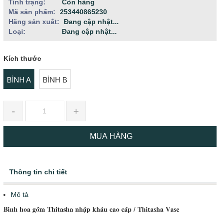
Tình trạng:
Còn hàng
Mã sản phẩm:
253440865230
Hãng sản xuất:
Đang cập nhật...
Loại:
Đang cập nhật...
Kích thước
BÌNH A
BÌNH B
-
+
MUA HÀNG
Thông tin chi tiết
Mô tả
𝐁𝐢̀𝐧𝐡 𝐡𝐨𝐚 𝐠𝐨̂́𝐦 𝐓𝐡𝐢𝐭𝐚𝐬𝐡𝐚 𝐧𝐡𝐚̣̂𝐩 𝐤𝐡𝐚̂̉𝐮 𝐜𝐚𝐨 𝐜𝐚̂́𝐩 / 𝐓𝐡𝐢𝐭𝐚𝐬𝐡𝐚 𝐕𝐚𝐬𝐞