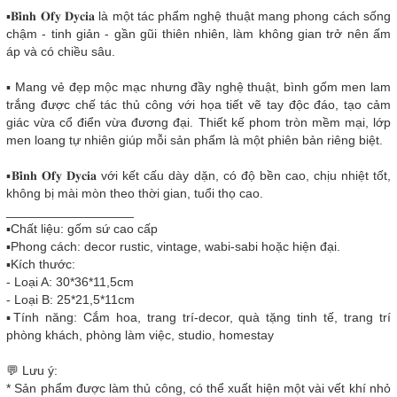
▪️𝐁𝐢̀𝐧𝐡 𝐎𝐟𝐲 𝐃𝐲𝐜𝐢𝐚 là một tác phẩm nghệ thuật mang phong cách sống
chậm - tinh giản - gần gũi thiên nhiên, làm không gian trở nên ấm
áp và có chiều sâu.
▪️ Mang vẻ đẹp mộc mạc nhưng đầy nghệ thuật, bình gốm men lam
trắng được chế tác thủ công với họa tiết vẽ tay độc đáo, tạo cảm
giác vừa cổ điển vừa đương đại. Thiết kế phom tròn mềm mại, lớp
men loang tự nhiên giúp mỗi sản phẩm là một phiên bản riêng biệt.
▪️𝐁𝐢̀𝐧𝐡 𝐎𝐟𝐲 𝐃𝐲𝐜𝐢𝐚 với kết cấu dày dặn, có độ bền cao, chịu nhiệt tốt,
không bị mài mòn theo thời gian, tuổi thọ cao.
__________________
▪️Chất liệu: gốm sứ cao cấp
▪️Phong cách: decor rustic, vintage, wabi-sabi hoặc hiện đại.
▪️Kích thước:
- Loại A: 30*36*11,5cm
- Loại B: 25*21,5*11cm
▪️Tính năng: Cắm hoa, trang trí-decor, quà tặng tinh tế, trang trí
phòng khách, phòng làm việc, studio, homestay
💬 Lưu ý:
* Sản phẩm được làm thủ công, có thể xuất hiện một vài vết khí nhỏ