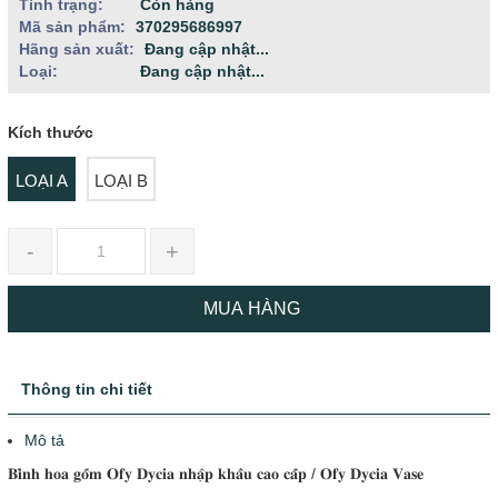
Tình trạng:
Còn hàng
Mã sản phẩm:
370295686997
Hãng sản xuất:
Đang cập nhật...
Loại:
Đang cập nhật...
Kích thước
LOẠI A
LOẠI B
-
+
MUA HÀNG
Thông tin chi tiết
Mô tả
𝐁𝐢̀𝐧𝐡 𝐡𝐨𝐚 𝐠𝐨̂́𝐦 𝐎𝐟𝐲 𝐃𝐲𝐜𝐢𝐚 𝐧𝐡𝐚̣̂𝐩 𝐤𝐡𝐚̂̉𝐮 𝐜𝐚𝐨 𝐜𝐚̂́𝐩 / 𝐎𝐟𝐲 𝐃𝐲𝐜𝐢𝐚 𝐕𝐚𝐬𝐞