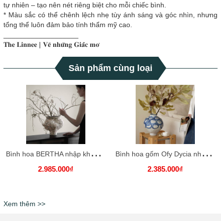
tự nhiên – tạo nên nét riêng biệt cho mỗi chiếc bình.
* Màu sắc có thể chênh lệch nhẹ tùy ánh sáng và góc nhìn, nhưng
tổng thể luôn đảm bảo tính thẩm mỹ cao.
___________________
𝐓𝐡𝐞 𝐋𝐢𝐧𝐧𝐞𝐞 | 𝐕𝐞̃ 𝐧𝐡𝐮̛̃𝐧𝐠 𝐆𝐢𝐚̂́𝐜 𝐦𝐨̛
Sản phẩm cùng loại
B
ình hoa BERTHA nhập khẩu cao cấp / BERTHA Vase
B
ình hoa gốm Ofy Dycia nhập khẩu cao cấp / Ofy Dycia Vase
2.985.000₫
2.385.000₫
Xem thêm >>