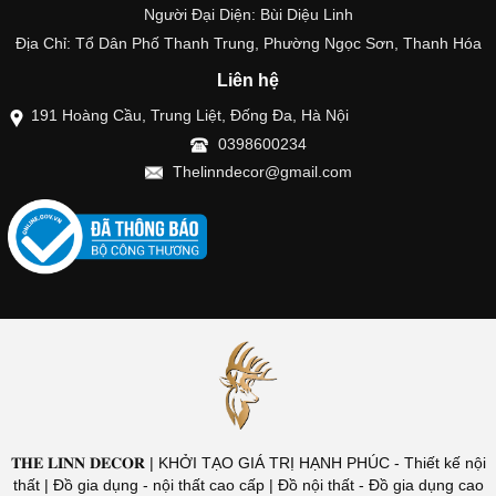
Người Đại Diện: Bùi Diệu Linh
Địa Chỉ: Tổ Dân Phố Thanh Trung, Phường Ngọc Sơn, Thanh Hóa
Liên hệ
191 Hoàng Cầu, Trung Liệt, Đống Đa, Hà Nội
0398600234
Thelinndecor@gmail.com
𝐓𝐇𝐄 𝐋𝐈𝐍𝐍 𝐃𝐄𝐂𝐎𝐑 | KHỞI TẠO GIÁ TRỊ HẠNH PHÚC - Thiết kế nội
thất | Đồ gia dụng - nội thất cao cấp | Đồ nội thất - Đồ gia dụng cao