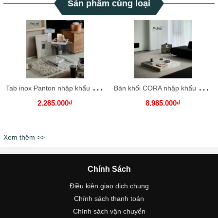
Sản phẩm cùng loại
T
ab inox Panton nhập khẩu cao cấp / Panton Tab
B
àn khối CORA nhập khẩu cao cấp / CORA Table
2.285.000₫
8.985.000₫
Xem thêm >>
Chính Sách
Điều kiện giao dịch chung
Chính sách thanh toán
Chính sách vận chuyển