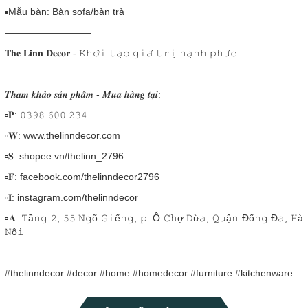
▪️Mẫu bàn: Bàn sofa/bàn trà
—————————
𝐓𝐡𝐞 𝐋𝐢𝐧𝐧 𝐃𝐞𝐜𝐨𝐫 - 𝙺𝚑𝚘̛̉𝚒 𝚝𝚊̣𝚘 𝚐𝚒𝚊́ 𝚝𝚛𝚒̣ 𝚑𝚊̣𝚗𝚑 𝚙𝚑𝚞́𝚌
𝑻𝒉𝒂𝒎 𝒌𝒉𝒂̉𝒐 𝒔𝒂̉𝒏 𝒑𝒉𝒂̂̉𝒎 - 𝑴𝒖𝒂 𝒉𝒂̀𝒏𝒈 𝒕𝒂̣𝒊:
▫𝐏: 𝟶𝟹𝟿𝟾.𝟼𝟶𝟶.𝟸𝟹𝟺
▫𝐖: www.thelinndecor.com
▫𝐒: shopee.vn/thelinn_2796
▫𝐅: facebook.com/thelinndecor2796
▫𝐈: instagram.com/thelinndecor
▫️𝐀: 𝚃ầ𝚗𝚐 𝟸, 𝟻𝟻 𝙽𝚐õ 𝙶𝚒ế𝚗𝚐, 𝚙. Ô 𝙲𝚑ợ 𝙳ừ𝚊, 𝚀𝚞ậ𝚗 Đố𝚗𝚐 Đ𝚊, 𝙷à
𝙽ộ𝚒
#thelinndecor #decor #home #homedecor #furniture #kitchenware