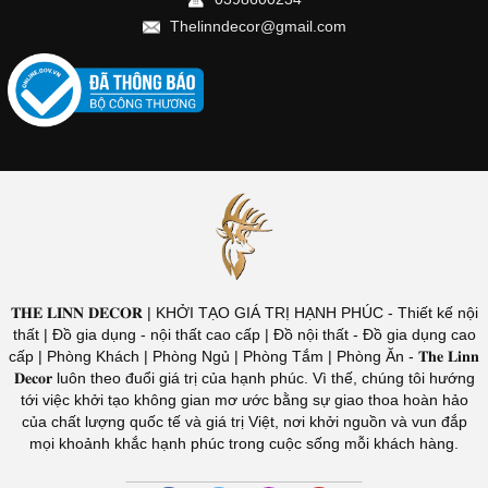
Thelinndecor@gmail.com
𝐓𝐇𝐄 𝐋𝐈𝐍𝐍 𝐃𝐄𝐂𝐎𝐑 | KHỞI TẠO GIÁ TRỊ HẠNH PHÚC - Thiết kế nội
thất | Đồ gia dụng - nội thất cao cấp | Đồ nội thất - Đồ gia dụng cao
cấp | Phòng Khách | Phòng Ngủ | Phòng Tắm | Phòng Ăn - 𝐓𝐡𝐞 𝐋𝐢𝐧𝐧
𝐃𝐞𝐜𝐨𝐫 luôn theo đuổi giá trị của hạnh phúc. Vì thế, chúng tôi hướng
tới việc khởi tạo không gian mơ ước bằng sự giao thoa hoàn hảo
của chất lượng quốc tế và giá trị Việt, nơi khởi nguồn và vun đắp
mọi khoảnh khắc hạnh phúc trong cuộc sống mỗi khách hàng.