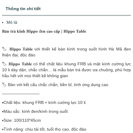
Thông tin chi tiết
Mô tả
𝐁𝐚̀𝐧 𝐭𝐫𝐚̀ 𝐤𝐢́𝐧𝐡 𝐇𝐢𝐩𝐩𝐨 đ𝐞𝐧 𝐜𝐚𝐨 𝐜𝐚̂́𝐩 | 𝐇𝐢𝐩𝐩𝐨 𝐓𝐚𝐛𝐥𝐞
🏷️ 𝐇𝐢𝐩𝐩𝐨 𝐓𝐚𝐛𝐥𝐞 với thiết kế bàn kính trong suốt hình Hà Mã đen
lhiện đại, độc đáo
🏷 𝐇𝐢𝐩𝐩𝐨 𝐓𝐚𝐛𝐥𝐞 có thể chất liệu khung FRB và mặt kính cường lực
10 li dày dặn, chắc chắn… là mẫu bàn trà được ưa chuộng, phù hợp
hầu hết với mọi thiết kế không gian
🏷 Bàn với kết cấu chắc chắn, bền bỉ, tính ứng dụng cao
—————————
▪️Chất liệu: khung FRB + kính cường lực 10 li
▪️Màu sắc: kính đen/kính trong suốt
▪️Size: 100/110*45cm
▪️Tính năng: chịu tải tốt, tuổi thọ cao, độc đáo